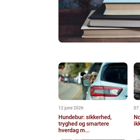
12 june 2026
07 
Hundebur: sikkerhed,
Ndt en praktisk
tryghed og smartere
ik
hverdag m...