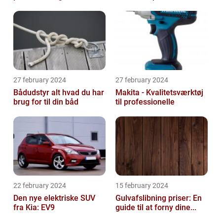
27 february 2024
27 february 2024
Bådudstyr alt hvad du har
Makita - Kvalitetsværktøj
brug for til din båd
til professionelle
22 february 2024
15 february 2024
Den nye elektriske SUV
Gulvafslibning priser: En
fra Kia: EV9
guide til at forny dine...