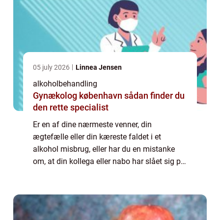
05 july 2026
Linnea Jensen
alkoholbehandling
Gynækolog københavn sådan finder du
den rette specialist
Er en af dine nærmeste venner, din
ægtefælle eller din kæreste faldet i et
alkohol misbrug, eller har du en mistanke
om, at din kollega eller nabo har slået sig på
flasken? Så er det faktisk din
medmenneskeli...