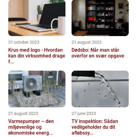
31 october 2023
21 august 2023
Krus med logo - Hvordan
Dødsbo: Når man står
kan din virksomhed drage
overfor en svær opgave
f...
21 august 2023
27 june 2023
Varmepumper – den
TV inspektion: Sådan
miljøvenlige og
vedligeholder du dit
økonomiske energ...
afløbssy...