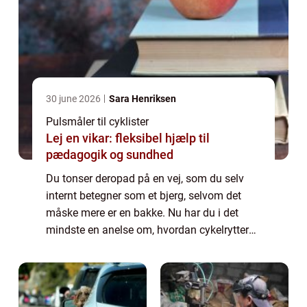
30 june 2026
Sara Henriksen
Pulsmåler til cyklister
Lej en vikar: fleksibel hjælp til
pædagogik og sundhed
Du tonser deropad på en vej, som du selv
internt betegner som et bjerg, selvom det
måske mere er en bakke. Nu har du i det
mindste en anelse om, hvordan cykelrytterne
har det i de store løb, hvor de skal forcere
bjerg efter bjerg. Faktisk er det førs...