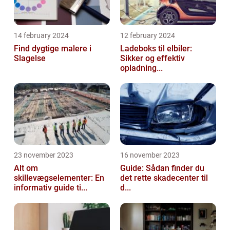
14 february 2024
12 february 2024
Find dygtige malere i
Ladeboks til elbiler:
Slagelse
Sikker og effektiv
opladning...
23 november 2023
16 november 2023
Alt om
Guide: Sådan finder du
skillevægselementer: En
det rette skadecenter til
informativ guide ti...
d...