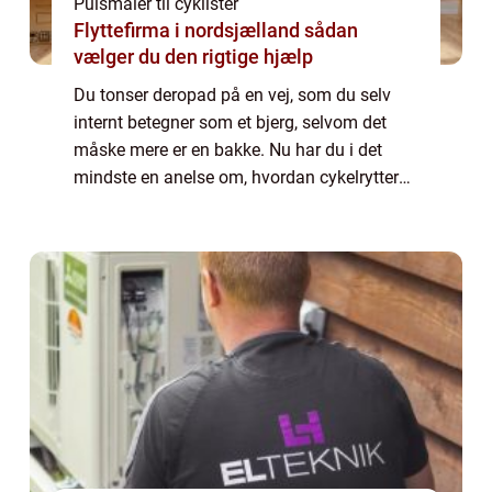
Pulsmåler til cyklister
Flyttefirma i nordsjælland sådan
vælger du den rigtige hjælp
Du tonser deropad på en vej, som du selv
internt betegner som et bjerg, selvom det
måske mere er en bakke. Nu har du i det
mindste en anelse om, hvordan cykelrytterne
har det i de store løb, hvor de skal forcere
bjerg efter bjerg. Faktisk er det førs...