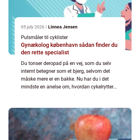
05 july 2026
Linnea Jensen
Pulsmåler til cyklister
Gynækolog københavn sådan finder du
den rette specialist
Du tonser deropad på en vej, som du selv
internt betegner som et bjerg, selvom det
måske mere er en bakke. Nu har du i det
mindste en anelse om, hvordan cykelrytterne
har det i de store løb, hvor de skal forcere
bjerg efter bjerg. Faktisk er det førs...