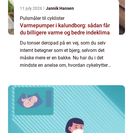
11 july 2026
Jannik Hansen
Pulsmåler til cyklister
Varmepumper i kalundborg: sådan får
du billigere varme og bedre indeklima
Du tonser deropad på en vej, som du selv
internt betegner som et bjerg, selvom det
måske mere er en bakke. Nu har du i det
mindste en anelse om, hvordan cykelrytterne
har det i de store løb, hvor de skal forcere
bjerg efter bjerg. Faktisk er det førs...