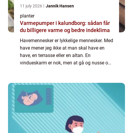
11 july 2026
Jannik Hansen
planter
Varmepumper i kalundborg: sådan får
du billigere varme og bedre indeklima
Havemennesker er lykkelige mennesker. Med
have mener jeg ikke at man skal have en
have, en terrasse eller en altan. En
vindueskarm er nok, men at gå og nusse om
blomster og planter udløser endorfiner i
hjernen som gør at man efter...