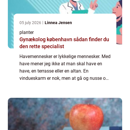
05 july 2026
Linnea Jensen
planter
Gynækolog københavn sådan finder du
den rette specialist
Havemennesker er lykkelige mennesker. Med
have mener jeg ikke at man skal have en
have, en terrasse eller en altan. En
vindueskarm er nok, men at gå og nusse om
blomster og planter udløser endorfiner i
hjernen som gør at man efter...