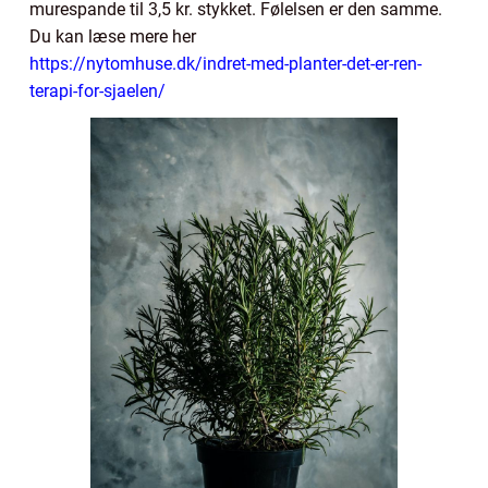
murespande til 3,5 kr. stykket. Følelsen er den samme.
Du kan læse mere her
https://nytomhuse.dk/indret-med-planter-det-er-ren-
terapi-for-sjaelen/