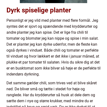
Dyrk spiselige planter
Personligt er jeg vild med planter med flere formål. Jeg
syntes det er sjovt og spændende med krydderurter og
andre planter jeg kan spise. Det er lige fra chili til
tomater og blomster jeg kan nippe og spise i min salat.
Det er planter jeg kan dyrke udenfor, men de fleste kan
også dyrkes i vinduet. Både chili og tomater er perfekte
til vinduet og hvor lækkert er det ikke i januar måned, at
plukke et par tomater til salaten. Hvis du sikre dig at det
er en busktomat som ikke bliver så høje er de perfekte til
indendørs dyrkning.
Det samme gælder chili, som trives ved at blive skåret
ned. De bliver små og tætte i stedet for høje og
ranglede. Har du krydderurter så husk at dele dem og
sætte dem i nye og større krukker, med mindre du er
indstillet på brug og smid væk. De er ikke dyrket til at