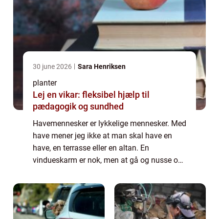
30 june 2026
Sara Henriksen
planter
Lej en vikar: fleksibel hjælp til
pædagogik og sundhed
Havemennesker er lykkelige mennesker. Med
have mener jeg ikke at man skal have en
have, en terrasse eller en altan. En
vindueskarm er nok, men at gå og nusse om
blomster og planter udløser endorfiner i
hjernen som gør at man efter...