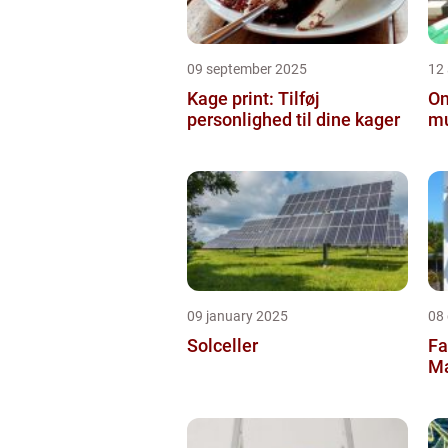
09 september 2025
12
Kage print: Tilføj
On
personlighed til dine kager
mu
09 january 2025
08
Solceller
Fa
Ma