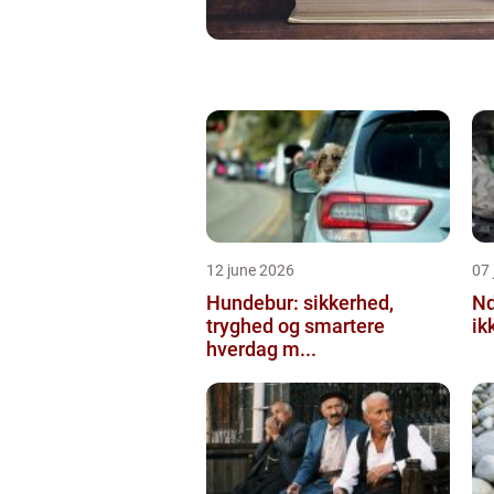
12 june 2026
07 
Hundebur: sikkerhed,
Ndt en praktisk
tryghed og smartere
ik
hverdag m...