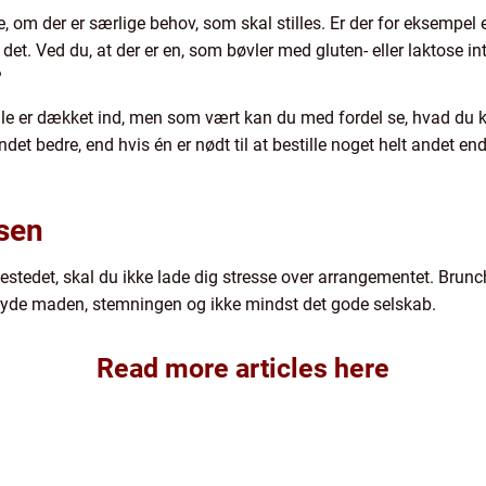
om der er særlige behov, som skal stilles. Er der for eksempel en 
 det. Ved du, at der er en, som bøvler med gluten- eller laktose i
?
t alle er dækket ind, men som vært kan du med fordel se, hvad du 
ndet bedre, end hvis én er nødt til at bestille noget helt andet en
lsen
sestedet, skal du ikke lade dig stresse over arrangementet. Brunc
t nyde maden, stemningen og ikke mindst det gode selskab.
Read more articles here