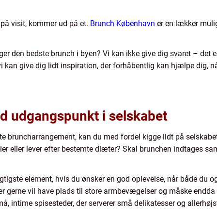
 på visit, kommer ud på et.
Brunch København
er en lækker mulig
r den bedste brunch i byen? Vi kan ikke give dig svaret – det er
an give dig lidt inspiration, der forhåbentlig kan hjælpe dig, nå
d udgangspunkt i selskabet
ste bruncharrangement, kan du med fordel kigge lidt på selskabet
er eller lever efter bestemte diæter? Skal brunchen indtages sam
igtigste element, hvis du ønsker en god oplevelse, når både du 
er gerne vil have plads til store armbevægelser og måske end
å, intime spisesteder, der serverer små delikatesser og allerhøjs