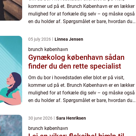
kommer ud på et. Brunch København er en lækker
mulighed for at forkæle dig selv – og måske også
en du holder af. Spørgsmålet er bare, hvordan du
vælger den bedste brunch i byen? Vi kan ikke give
dig sva...
05 july 2026
Linnea Jensen
brunch københavn
Gynækolog københavn sådan
finder du den rette specialist
Om du bor i hovedstaden eller blot er på visit,
kommer ud på et. Brunch København er en lækker
mulighed for at forkæle dig selv – og måske også
en du holder af. Spørgsmålet er bare, hvordan du
vælger den bedste brunch i byen? Vi kan ikke give
dig sva...
30 june 2026
Sara Henriksen
brunch københavn