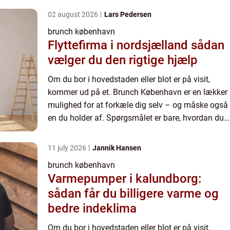
02 august 2026
Lars Pedersen
brunch københavn
Flyttefirma i nordsjælland sådan
vælger du den rigtige hjælp
Om du bor i hovedstaden eller blot er på visit,
kommer ud på et. Brunch København er en lækker
mulighed for at forkæle dig selv – og måske også
en du holder af. Spørgsmålet er bare, hvordan du
vælger den bedste brunch i byen? Vi kan ikke give
dig sva...
11 july 2026
Jannik Hansen
brunch københavn
Varmepumper i kalundborg:
sådan får du billigere varme og
bedre indeklima
Om du bor i hovedstaden eller blot er på visit,