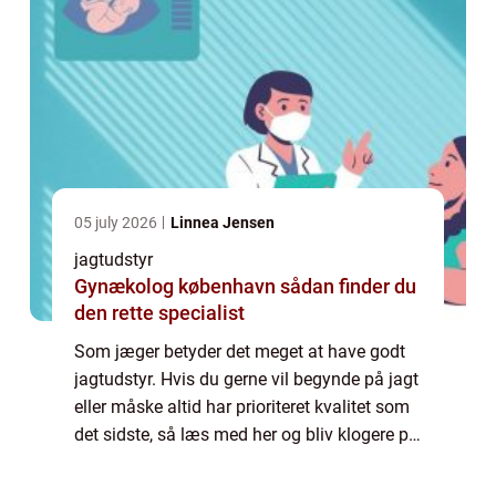
05 july 2026
Linnea Jensen
jagtudstyr
Gynækolog københavn sådan finder du
den rette specialist
Som jæger betyder det meget at have godt
jagtudstyr. Hvis du gerne vil begynde på jagt
eller måske altid har prioriteret kvalitet som
det sidste, så læs med her og bliv klogere på,
hvorfor du altid bør prioriterer kvalitet som
det højeste, når du køb...