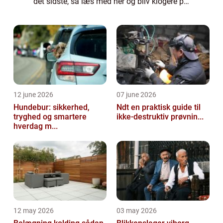
det sidste, så læs med her og bliv klogere på,
hvorfor du altid bør prioriterer kvalitet som
det højeste, når du køb...
12 june 2026
07 june 2026
Hundebur: sikkerhed,
Ndt en praktisk guide til
tryghed og smartere
ikke-destruktiv prøvnin...
hverdag m...
12 may 2026
03 may 2026