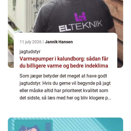
11 july 2026
Jannik Hansen
jagtudstyr
Varmepumper i kalundborg: sådan får
du billigere varme og bedre indeklima
Som jæger betyder det meget at have godt
jagtudstyr. Hvis du gerne vil begynde på jagt
eller måske altid har prioriteret kvalitet som
det sidste, så læs med her og bliv klogere på,
hvorfor du altid bør prioriterer kvalitet som
det højeste, når du køb...