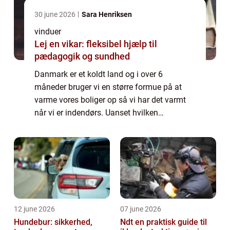
30 june 2026
Sara Henriksen
vinduer
Lej en vikar: fleksibel hjælp til
pædagogik og sundhed
Danmark er et koldt land og i over 6
måneder bruger vi en større formue på at
varme vores boliger op så vi har det varmt
når vi er indendørs. Uanset hvilken
varmekilde du bruger koster det og derfor er
det også vigtigt at vi har en bolig hvor så
lidt...
12 june 2026
07 june 2026
Hundebur: sikkerhed,
Ndt en praktisk guide til