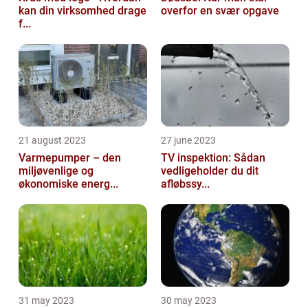
kan din virksomhed drage
overfor en svær opgave
f...
21 august 2023
27 june 2023
Varmepumper – den
TV inspektion: Sådan
miljøvenlige og
vedligeholder du dit
økonomiske energ...
afløbssy...
31 may 2023
30 may 2023