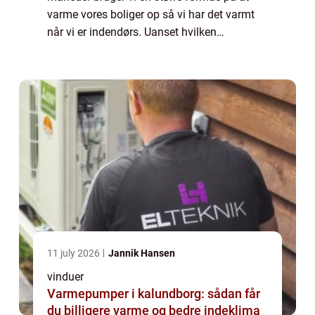
varme vores boliger op så vi har det varmt
når vi er indendørs. Uanset hvilken
varmekilde du bruger koster det og derfor er
det også vigtigt at vi har en bolig hvor så
lidt...
11 july 2026
Jannik Hansen
vinduer
Varmepumper i kalundborg: sådan får
du billigere varme og bedre indeklima