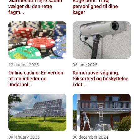
Glarmester i lejre sådan
Kage print: Tilføj
vælger du den rette
personlighed til dine
fagm...
kager
12 august 2025
05 june 2025
Online casino: En verden
Kameraovervågning:
af muligheder og
Sikkerhed og beskyttelse
underhol...
i det ...
09 january 2025
08 december 2024