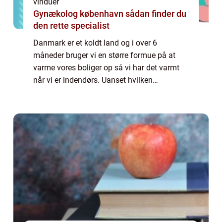
vinduer
Gynækolog københavn sådan finder du
den rette specialist
Danmark er et koldt land og i over 6
måneder bruger vi en større formue på at
varme vores boliger op så vi har det varmt
når vi er indendørs. Uanset hvilken
varmekilde du bruger koster det og derfor er
det også vigtigt at vi har en bolig hvor så
lidt...