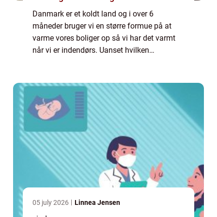
Danmark er et koldt land og i over 6
måneder bruger vi en større formue på at
varme vores boliger op så vi har det varmt
når vi er indendørs. Uanset hvilken
varmekilde du bruger koster det og derfor er
det også vigtigt at vi har en bolig hvor så
lidt...
05 july 2026
Linnea Jensen