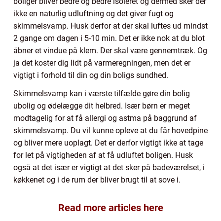
boliger bliver bedre og bedre isoleret og dermed sker der
ikke en naturlig udluftning og det giver fugt og
skimmelsvamp. Husk derfor at der skal luftes ud mindst
2 gange om dagen i 5-10 min. Det er ikke nok at du blot
åbner et vindue på klem. Der skal være gennemtræk. Og
ja det koster dig lidt på varmeregningen, men det er
vigtigt i forhold til din og din boligs sundhed.
Skimmelsvamp kan i værste tilfælde gøre din bolig
ubolig og ødelægge dit helbred. Især børn er meget
modtagelig for at få allergi og astma på baggrund af
skimmelsvamp. Du vil kunne opleve at du får hovedpine
og bliver mere uoplagt. Det er derfor vigtigt ikke at tage
for let på vigtigheden af at få udluftet boligen. Husk
også at det især er vigtigt at det sker på badeværelset, i
køkkenet og i de rum der bliver brugt til at sove i.
Read more articles here