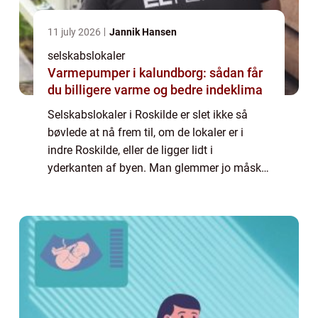
11 july 2026
Jannik Hansen
selskabslokaler
Varmepumper i kalundborg: sådan får
du billigere varme og bedre indeklima
Selskabslokaler i Roskilde er slet ikke så
bøvlede at nå frem til, om de lokaler er i
indre Roskilde, eller de ligger lidt i
yderkanten af byen. Man glemmer jo måske
lidt, at den første jernbane i Danmark gik
mellem København og Roskilde, og hvis vi ...