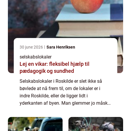
30 june 2026
Sara Henriksen
selskabslokaler
Lej en vikar: fleksibel hjælp til
pædagogik og sundhed
Selskabslokaler i Roskilde er slet ikke så
bøvlede at nå frem til, om de lokaler er i
indre Roskilde, eller de ligger lidt i
yderkanten af byen. Man glemmer jo måske
lidt, at den første jernbane i Danmark gik
mellem København og Roskilde, og hvis vi ...