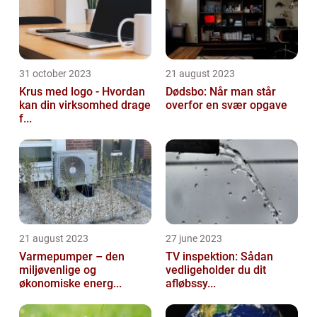
31 october 2023
21 august 2023
Krus med logo - Hvordan
Dødsbo: Når man står
kan din virksomhed drage
overfor en svær opgave
f...
21 august 2023
27 june 2023
Varmepumper – den
TV inspektion: Sådan
miljøvenlige og
vedligeholder du dit
økonomiske energ...
afløbssy...