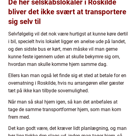
De her selskabslokaler i Roskilde
bliver det ikke svært at transportere
sig selv til
Selvfølgelig vil det nok være hurtigst at kunne køre dertil
i bil, specielt hvis lokalet ligger en anelse ude på landet,
og den sidste bus er kørt, men måske vil man gerne
kunne feste igennem uden at skulle bekymre sig om,
hvordan man skulle komme hjem samme dag.
Ellers kan man også let finde sig et sted at betale for en
overnatning i Roskilde, hvis nu arrangøren eller gæster
tæt på ikke kan tilbyde sovemulighed.
Når man så skal hjem igen, så kan det anbefales at
tage de samme transportformer hjem, som man kom
frem med.
Det kan godt være, det kræver lidt planlægning, og man
bør lige tjekke den slags ud, inden man tager hjem, så