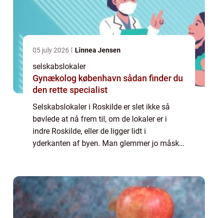
05 july 2026
Linnea Jensen
selskabslokaler
Gynækolog københavn sådan finder du
den rette specialist
Selskabslokaler i Roskilde er slet ikke så
bøvlede at nå frem til, om de lokaler er i
indre Roskilde, eller de ligger lidt i
yderkanten af byen. Man glemmer jo måske
lidt, at den første jernbane i Danmark gik
mellem København og Roskilde, og hvis vi ...