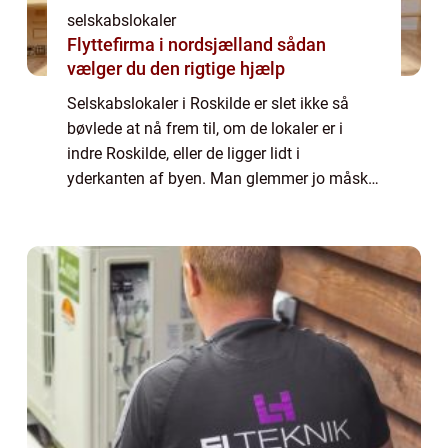
selskabslokaler
Flyttefirma i nordsjælland sådan
vælger du den rigtige hjælp
Selskabslokaler i Roskilde er slet ikke så
bøvlede at nå frem til, om de lokaler er i
indre Roskilde, eller de ligger lidt i
yderkanten af byen. Man glemmer jo måske
lidt, at den første jernbane i Danmark gik
mellem København og Roskilde, og hvis vi ...