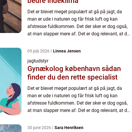
bedre indeklima
Det er blevet meget populært at gå på jagt, da
man er ude i naturen og får frisk luft og kan
afstresse fuldkommen. Det der sker er dog også,
at man slapper mere af. Det er dog relevant, at du
sørger for at anskaffe dig det rette udstyr, hvis det
alts...
05 july 2026
Linnea Jensen
jagtudstyr
Gynækolog københavn sådan
finder du den rette specialist
Det er blevet meget populært at gå på jagt, da
man er ude i naturen og får frisk luft og kan
afstresse fuldkommen. Det der sker er dog også,
at man slapper mere af. Det er dog relevant, at du
sørger for at anskaffe dig det rette udstyr, hvis det
alts...
30 june 2026
Sara Henriksen