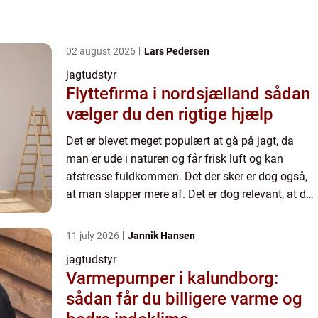
02 august 2026
Lars Pedersen
jagtudstyr
Flyttefirma i nordsjælland sådan
vælger du den rigtige hjælp
Det er blevet meget populært at gå på jagt, da
man er ude i naturen og får frisk luft og kan
afstresse fuldkommen. Det der sker er dog også,
at man slapper mere af. Det er dog relevant, at du
sørger for at anskaffe dig det rette udstyr, hvis det
alts...
11 july 2026
Jannik Hansen
jagtudstyr
Varmepumper i kalundborg:
sådan får du billigere varme og