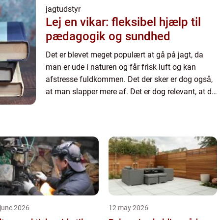
jagtudstyr
Lej en vikar: fleksibel hjælp til
pædagogik og sundhed
Det er blevet meget populært at gå på jagt, da
man er ude i naturen og får frisk luft og kan
afstresse fuldkommen. Det der sker er dog også,
at man slapper mere af. Det er dog relevant, at du
sørger for at anskaffe dig det rette udstyr, hvis det
alts...
june 2026
12 may 2026