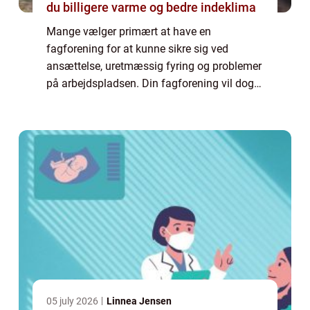
du billigere varme og bedre indeklima
Mange vælger primært at have en
fagforening for at kunne sikre sig ved
ansættelse, uretmæssig fyring og problemer
på arbejdspladsen. Din fagforening vil dog
typisk kunne hjælpe dig med meget mere
end det. Særligt hvis du har valgt en
fagforening, der...
05 july 2026
Linnea Jensen