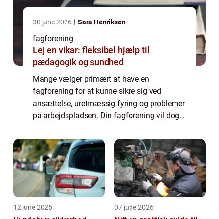
30 june 2026
Sara Henriksen
fagforening
Lej en vikar: fleksibel hjælp til
pædagogik og sundhed
Mange vælger primært at have en
fagforening for at kunne sikre sig ved
ansættelse, uretmæssig fyring og problemer
på arbejdspladsen. Din fagforening vil dog
typisk kunne hjælpe dig med meget mere
end det. Særligt hvis du har valgt en
fagforening, der...
12 june 2026
07 june 2026