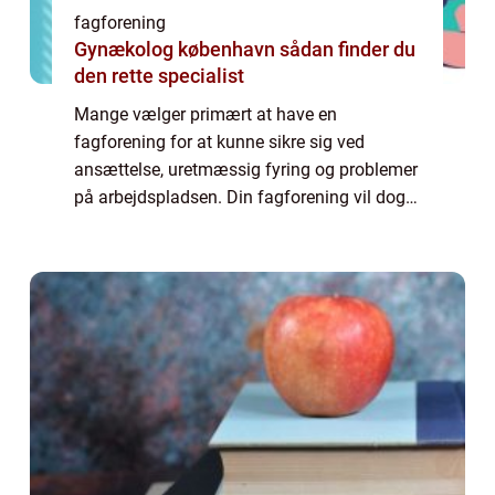
fagforening
Gynækolog københavn sådan finder du
den rette specialist
Mange vælger primært at have en
fagforening for at kunne sikre sig ved
ansættelse, uretmæssig fyring og problemer
på arbejdspladsen. Din fagforening vil dog
typisk kunne hjælpe dig med meget mere
end det. Særligt hvis du har valgt en
fagforening, der...