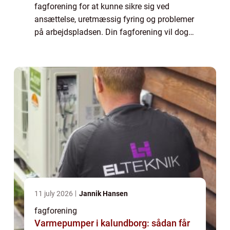
fagforening for at kunne sikre sig ved
ansættelse, uretmæssig fyring og problemer
på arbejdspladsen. Din fagforening vil dog
typisk kunne hjælpe dig med meget mere
end det. Særligt hvis du har valgt en
fagforening, der...
11 july 2026
Jannik Hansen
fagforening
Varmepumper i kalundborg: sådan får