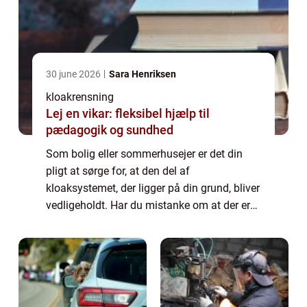
30 june 2026
Sara Henriksen
kloakrensning
Lej en vikar: fleksibel hjælp til
pædagogik og sundhed
Som bolig eller sommerhusejer er det din
pligt at sørge for, at den del af
kloaksystemet, der ligger på din grund, bliver
vedligeholdt. Har du mistanke om at der er
noget galt, måske er der begyndt at lugte
eller det tager lang tid, før vandet forsvi...