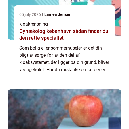
05 july 2026
Linnea Jensen
kloakrensning
Gynækolog københavn sådan finder du
den rette specialist
Som bolig eller sommerhusejer er det din
pligt at sørge for, at den del af
kloaksystemet, der ligger på din grund, bliver
vedligeholdt. Har du mistanke om at der er
noget galt, måske er der begyndt at lugte
eller det tager lang tid, før vandet forsvi...