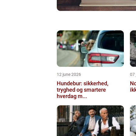
12 june 2026
07 
Hundebur: sikkerhed,
Ndt en praktisk
tryghed og smartere
ik
hverdag m...