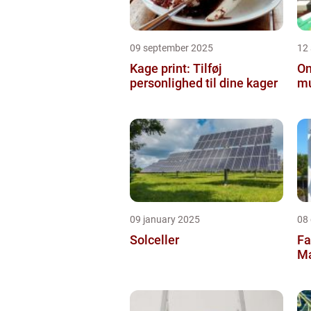
09 september 2025
12
Kage print: Tilføj
On
personlighed til dine kager
mu
09 january 2025
08
Solceller
Fa
Ma