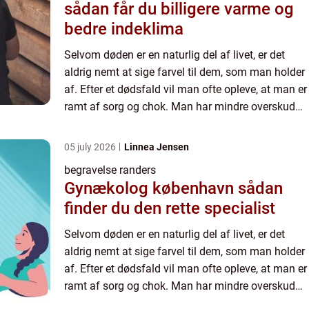
sådan får du billigere varme og
bedre indeklima
Selvom døden er en naturlig del af livet, er det
aldrig nemt at sige farvel til dem, som man holder
af. Efter et dødsfald vil man ofte opleve, at man er
ramt af sorg og chok. Man har mindre overskud
og energi, og derfor vil selv mindre ...
05 july 2026
Linnea Jensen
begravelse randers
Gynækolog københavn sådan
finder du den rette specialist
Selvom døden er en naturlig del af livet, er det
aldrig nemt at sige farvel til dem, som man holder
af. Efter et dødsfald vil man ofte opleve, at man er
ramt af sorg og chok. Man har mindre overskud
og energi, og derfor vil selv mindre ...