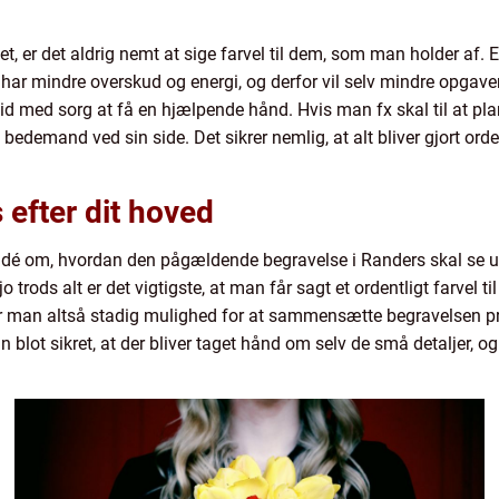
et, er det aldrig nemt at sige farvel til dem, som man holder af. E
har mindre overskud og energi, og derfor vil selv mindre opgaver
tid med sorg at få en hjælpende hånd. Hvis man fx skal til at pl
 bedemand ved sin side. Det sikrer nemlig, at alt bliver gjort or
 efter dit hoved
idé om, hvordan den pågældende begravelse i Randers skal se u
 jo trods alt er det vigtigste, at man får sagt et ordentligt farvel
 man altså stadig mulighed for at sammensætte begravelsen p
lot sikret, at der bliver taget hånd om selv de små detaljer, og 