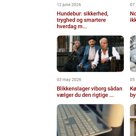
12 june 2026
07 
Hundebur: sikkerhed,
Ndt en praktisk
tryghed og smartere
ik
hverdag m...
03 may 2026
05 
Blikkenslager viborg sådan
Kø
vælger du den rigtige ...