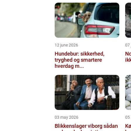
12 june 2026
07 
Hundebur: sikkerhed,
Ndt en praktisk
tryghed og smartere
ik
hverdag m...
03 may 2026
05 
Blikkenslager viborg sådan
Kø