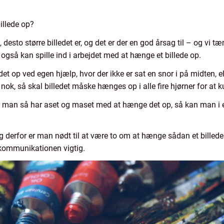
illede op?
 desto større billedet er, og det er der en god årsag til – og vi t
 også kan spille ind i arbejdet med at hænge et billede op.
t op ved egen hjælp, hvor der ikke er sat en snor i på midten, e
 nok, så skal billedet måske hænges op i alle fire hjørner for at 
når man så har aset og maset med at hænge det op, så kan man i e
g derfor er man nødt til at være to om at hænge sådan et billede
kommunikationen vigtig.