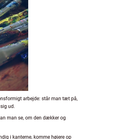
ensformigt arbejde: står man tæt på,
sig ud.
å kan man se, om den dækker og
ndig i kanterne, komme højere op