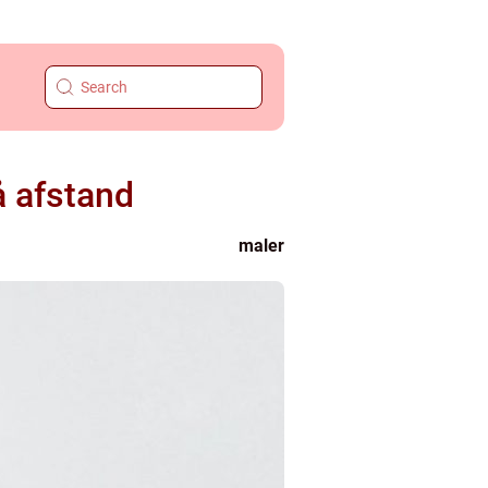
å afstand
maler