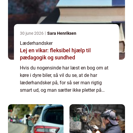
30 june 2026
Sara Henriksen
Læderhandsker
Lej en vikar: fleksibel hjælp til
pædagogik og sundhed
Hvis du nogensinde har læst en bog om at
køre i dyre biler, så vil du se, at de har
læderhandsker på, for så ser man rigtig
smart ud, og man sætter ikke pletter på
rattet, instrumentbrættet, gearstangen med
videre. Der er også bøger tykke om,
hvordan...