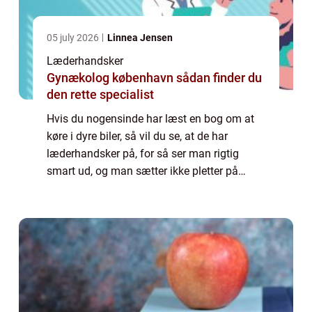
05 july 2026
Linnea Jensen
Læderhandsker
Gynækolog københavn sådan finder du
den rette specialist
Hvis du nogensinde har læst en bog om at
køre i dyre biler, så vil du se, at de har
læderhandsker på, for så ser man rigtig
smart ud, og man sætter ikke pletter på
rattet, instrumentbrættet, gearstangen med
videre. Der er også bøger tykke om,
hvordan...