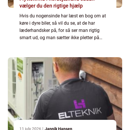
vælger du den rigtige hjælp
Hvis du nogensinde har læst en bog om at
køre i dyre biler, så vil du se, at de har
læderhandsker på, for så ser man rigtig
smart ud, og man sætter ikke pletter på
rattet, instrumentbrættet, gearstangen med
videre. Der er også bøger tykke om,
hvordan...
11 july 2026
Jannik Hansen