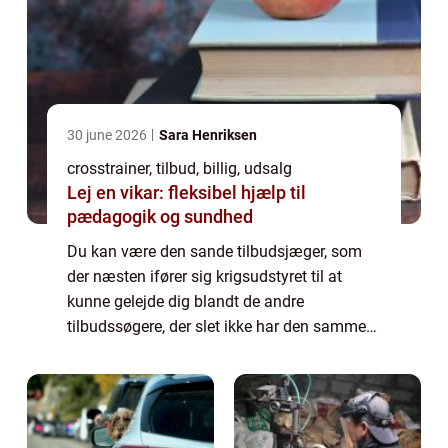
30 june 2026
Sara Henriksen
crosstrainer, tilbud, billig, udsalg
Lej en vikar: fleksibel hjælp til
pædagogik og sundhed
Du kan være den sande tilbudsjæger, som
der næsten ifører sig krigsudstyret til at
kunne gelejde dig blandt de andre
tilbudssøgere, der slet ikke har den samme
erfaring som dig, når du er ude i det virkelige
liv ...