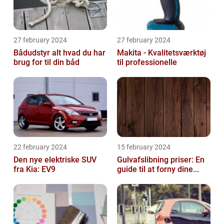
27 february 2024
27 february 2024
Bådudstyr alt hvad du har
Makita - Kvalitetsværktøj
brug for til din båd
til professionelle
22 february 2024
15 february 2024
Den nye elektriske SUV
Gulvafslibning priser: En
fra Kia: EV9
guide til at forny dine...