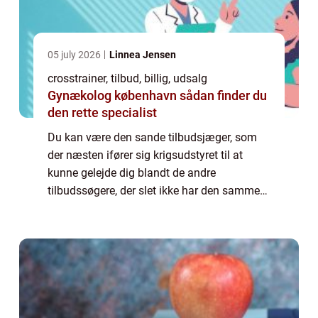
05 july 2026
Linnea Jensen
crosstrainer, tilbud, billig, udsalg
Gynækolog københavn sådan finder du
den rette specialist
Du kan være den sande tilbudsjæger, som
der næsten ifører sig krigsudstyret til at
kunne gelejde dig blandt de andre
tilbudssøgere, der slet ikke har den samme
erfaring som dig, når du er ude i det virkelige
liv ...