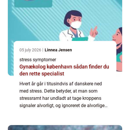
05 july 2026
Linnea Jensen
stress symptomer
Gynækolog københavn sådan finder du
den rette specialist
Hvert år går i titusindvis af danskere ned
med stress. Dette betyder, at man som
stressramt har undladt at tage kroppens
signaler alvorligt, og ignoreret de alvorlige
stress symptomer. Når stress negligeres, og
dermed får lov at udvikl sig til en per...