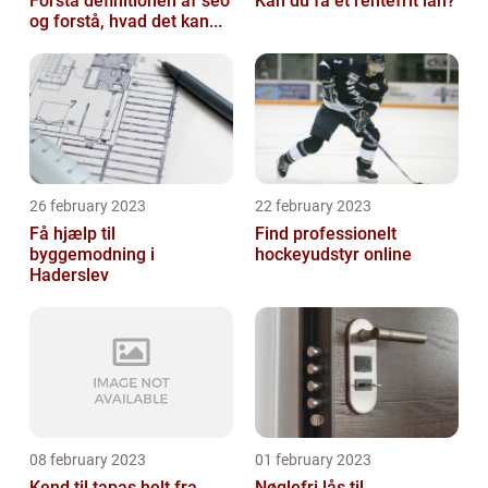
Forstå definitionen af seo
Kan du få et rentefrit lån?
og forstå, hvad det kan...
26 february 2023
22 february 2023
Få hjælp til
Find professionelt
byggemodning i
hockeyudstyr online
Haderslev
08 february 2023
01 february 2023
Kend til tapas helt fra
Nøglefri lås til