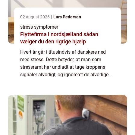
02 august 2026
Lars Pedersen
stress symptomer
Flyttefirma i nordsjælland sådan
vælger du den rigtige hjælp
Hvert år går i titusindvis af danskere ned
med stress. Dette betyder, at man som
stressramt har undladt at tage kroppens
signaler alvorligt, og ignoreret de alvorlige
stress symptomer. Når stress negligeres, og
dermed får lov at udvikl sig til en per...