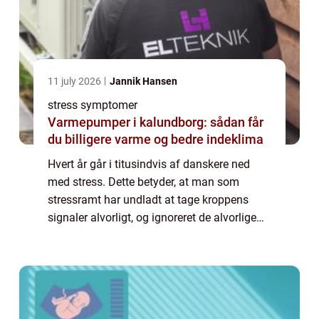
11 july 2026
Jannik Hansen
stress symptomer
Varmepumper i kalundborg: sådan får
du billigere varme og bedre indeklima
Hvert år går i titusindvis af danskere ned
med stress. Dette betyder, at man som
stressramt har undladt at tage kroppens
signaler alvorligt, og ignoreret de alvorlige
stress symptomer. Når stress negligeres, og
dermed får lov at udvikl sig til en per...