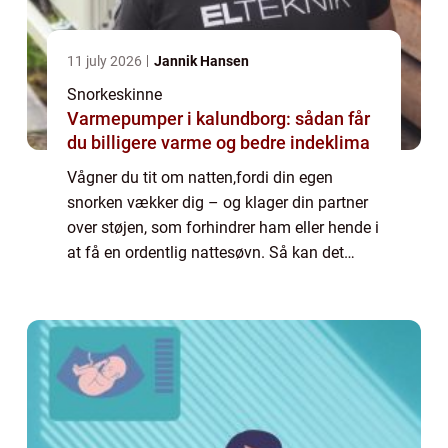
11 july 2026
Jannik Hansen
Snorkeskinne
Varmepumper i kalundborg: sådan får
du billigere varme og bedre indeklima
Vågner du tit om natten,fordi din egen
snorken vækker dig – og klager din partner
over støjen, som forhindrer ham eller hende i
at få en ordentlig nattesøvn. Så kan det
være at en snorkeskinne er noget for dig. En
snorkeskinne er en tandskinne som du...