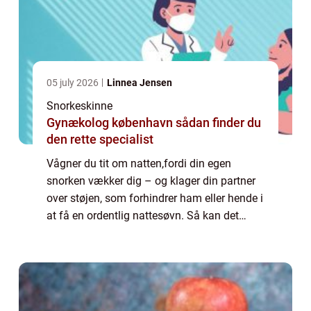
05 july 2026
Linnea Jensen
Snorkeskinne
Gynækolog københavn sådan finder du
den rette specialist
Vågner du tit om natten,fordi din egen
snorken vækker dig – og klager din partner
over støjen, som forhindrer ham eller hende i
at få en ordentlig nattesøvn. Så kan det
være at en snorkeskinne er noget for dig. En
snorkeskinne er en tandskinne som du...