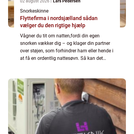
02 august 2026
Lars Pedersen
Snorkeskinne
Flyttefirma i nordsjælland sådan
vælger du den rigtige hjælp
Vågner du tit om natten,fordi din egen
snorken vækker dig – og klager din partner
over støjen, som forhindrer ham eller hende i
at få en ordentlig nattesøvn. Så kan det
være at en snorkeskinne er noget for dig. En
snorkeskinne er en tandskinne som du...