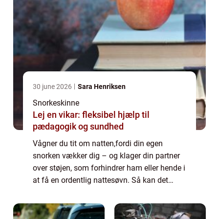
30 june 2026
Sara Henriksen
Snorkeskinne
Lej en vikar: fleksibel hjælp til
pædagogik og sundhed
Vågner du tit om natten,fordi din egen
snorken vækker dig – og klager din partner
over støjen, som forhindrer ham eller hende i
at få en ordentlig nattesøvn. Så kan det
være at en snorkeskinne er noget for dig. En
snorkeskinne er en tandskinne som du...