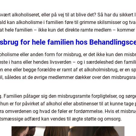
vært alkoholiseret, eller på vej til at blive det? Så har du sikker
fald kan alkoholisme i familien føre til grimme skilsmisser og tv
, at hele familien – ikke kun det direkte ramte medlem – kommer 
sbrug for hele familien hos Behandlingsce
holisme eller anden form for misbrug, er det ikke kun den misb
ste i hans eller hendes livsverden – og i særdeleshed den fam
 ene eller begge forældre er ramt af et alkoholmisbrug, er en sp
til, således at de øvrige medlemmer dækker over den misbrugsramt
Familien påtager sig den misbrugsramte forpligtelser, og sørger
hun er for påvirket af alkohol eller abstinenser til at kunne tage p
a omverdenen og hvad de føler er fordømmelse. Hvis et misbrug sk
gtsmæssige adfærd kan vendes til ægte støtte og omsorg.