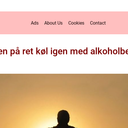
Ads
About Us
Cookies
Contact
ien på ret køl igen med alkoholb