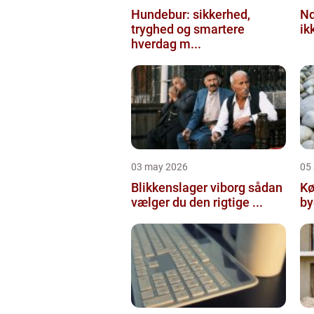
Hundebur: sikkerhed,
Ndt en praktisk
tryghed og smartere
ik
hverdag m...
03 may 2026
05 
Blikkenslager viborg sådan
Kø
vælger du den rigtige ...