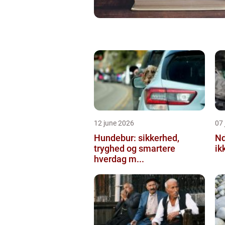
12 june 2026
07 
Hundebur: sikkerhed,
Ndt en praktisk
tryghed og smartere
ik
hverdag m...