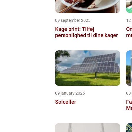
09 september 2025
12
Kage print: Tilføj
On
personlighed til dine kager
mu
09 january 2025
08
Solceller
Fa
Ma