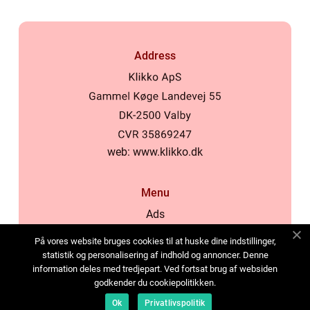
Address
web:
www.klikko.dk
Menu
Ads
About Us
På vores website bruges cookies til at huske dine indstillinger,
Cookies
statistik og personalisering af indhold og annoncer. Denne
information deles med tredjepart. Ved fortsat brug af websiden
Contact
godkender du cookiepolitikken.
Sitemap
Ok
Privatlivspolitik