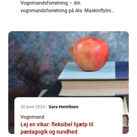
Vognmandsforretning – din
vognmandsforretning på Als. Maskinflytning
ved FA. A. Keldorf Vognmandsforretning
Hvis du er indehaver af en indus...
30 june 2026
Sara Henriksen
Vognmand
Lej en vikar: fleksibel hjælp til
pædagogik og sundhed