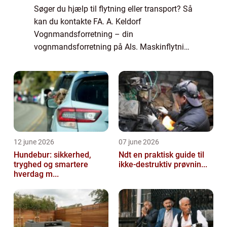
Søger du hjælp til flytning eller transport? Så
kan du kontakte FA. A. Keldorf
Vognmandsforretning – din
vognmandsforretning på Als. Maskinflytning
ved FA. A. Keldorf Vognmandsforretning
Hvis du er indehaver af en indus...
12 june 2026
07 june 2026
Hundebur: sikkerhed,
Ndt en praktisk guide til
tryghed og smartere
ikke-destruktiv prøvnin...
hverdag m...