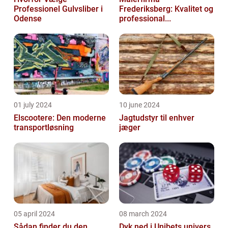
Professionel Gulvsliber i
Frederiksberg: Kvalitet og
Odense
professional...
01 july 2024
10 june 2024
Elscootere: Den moderne
Jagtudstyr til enhver
transportløsning
jæger
05 april 2024
08 march 2024
Sådan finder du den
Dyk ned i Unibets univers