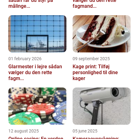
sådan får du styr på
vælger du den rette
målinge...
fagmand...
01 february 2026
09 september 2025
Glarmester i lejre sådan
Kage print: Tilføj
vælger du den rette
personlighed til dine
fagm...
kager
12 august 2025
05 june 2025
Online casino: En verden
Kameraovervågning: