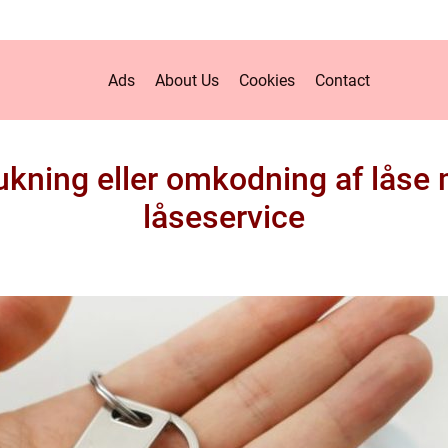
Ads
About Us
Cookies
Contact
plukning eller omkodning af lås
låseservice