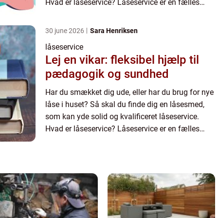
Hvad er låseservice? Låseservice er en fælles
betegnelser for de ydelser du kan få udført af en
låsesmed....
30 june 2026
Sara Henriksen
låseservice
Lej en vikar: fleksibel hjælp til
pædagogik og sundhed
Har du smækket dig ude, eller har du brug for nye
låse i huset? Så skal du finde dig en låsesmed,
som kan yde solid og kvalificeret låseservice.
Hvad er låseservice? Låseservice er en fælles
betegnelser for de ydelser du kan få udført af en
låsesmed....