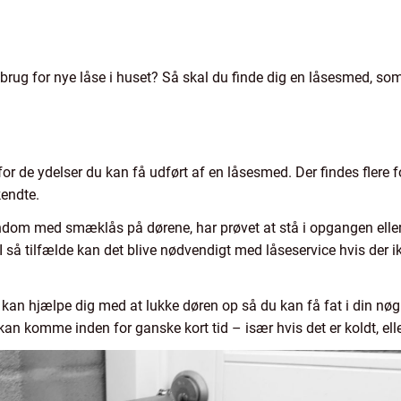
brug for nye låse i huset? Så skal du finde dig en låsesmed, som
or de ydelser du kan få udført af en låsesmed. Der findes flere f
kendte.
jendom med smæklås på dørene, har prøvet at stå i opgangen ell
. I så tilfælde kan det blive nødvendigt med låseservice hvis der
an hjælpe dig med at lukke døren op så du kan få fat i din nøgl
kan komme inden for ganske kort tid – især hvis det er koldt, ell