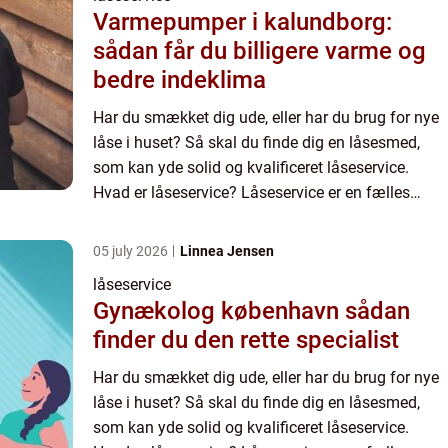
Varmepumper i kalundborg:
sådan får du billigere varme og
bedre indeklima
Har du smækket dig ude, eller har du brug for nye
låse i huset? Så skal du finde dig en låsesmed,
som kan yde solid og kvalificeret låseservice.
Hvad er låseservice? Låseservice er en fælles
betegnelser for de ydelser du kan få udført af en
låsesmed....
05 july 2026
Linnea Jensen
låseservice
Gynækolog københavn sådan
finder du den rette specialist
Har du smækket dig ude, eller har du brug for nye
låse i huset? Så skal du finde dig en låsesmed,
som kan yde solid og kvalificeret låseservice.