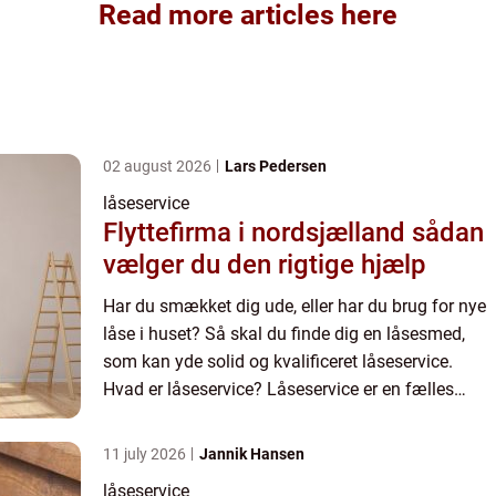
Read more articles here
02 august 2026
Lars Pedersen
låseservice
Flyttefirma i nordsjælland sådan
vælger du den rigtige hjælp
Har du smækket dig ude, eller har du brug for nye
låse i huset? Så skal du finde dig en låsesmed,
som kan yde solid og kvalificeret låseservice.
Hvad er låseservice? Låseservice er en fælles
betegnelser for de ydelser du kan få udført af en
låsesmed....
11 july 2026
Jannik Hansen
låseservice