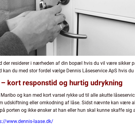
 der residerer i nærheden af din bopæl hvis du vil være sikker på
d kan du med stor fordel vælge Dennis Låseservice ApS hvis du h
– kort responstid og hurtig udrykning
 Maribo og kan med kort varsel rykke ud til alle akutte låseservi
om udskiftning eller omkodning af låse. Sidst nævnte kan være ak
på porten og ikke ønsker at han eller hun skal kunne skaffe sig a
s://www.dennis-laase.dk/