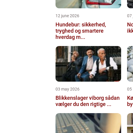
12 june 2026
07 
Hundebur: sikkerhed,
Ndt en praktisk
tryghed og smartere
ik
hverdag m...
03 may 2026
05 
Blikkenslager viborg sådan
Kø
vælger du den rigtige ...