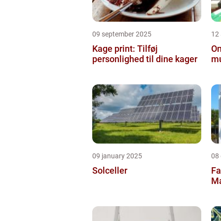
09 september 2025
12
Kage print: Tilføj
On
personlighed til dine kager
mu
09 january 2025
08
Solceller
Fa
Ma