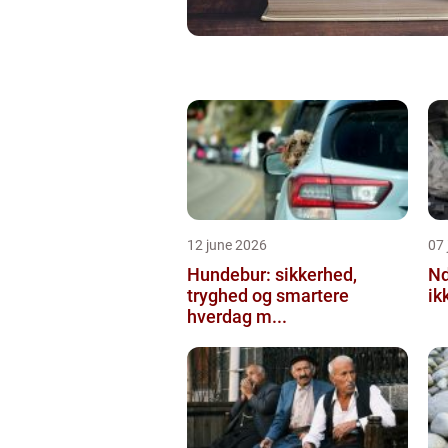
12 june 2026
07 
Hundebur: sikkerhed,
Ndt en praktisk
tryghed og smartere
ik
hverdag m...