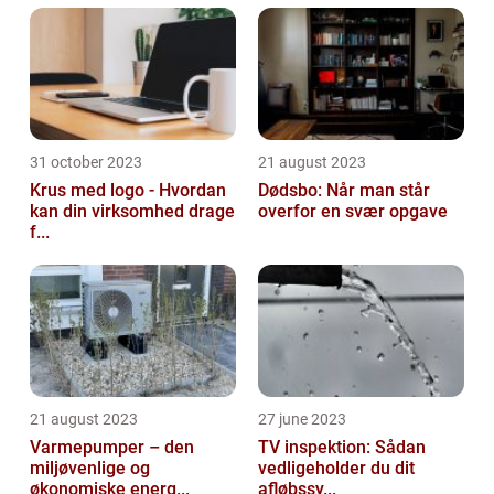
31 october 2023
21 august 2023
Krus med logo - Hvordan
Dødsbo: Når man står
kan din virksomhed drage
overfor en svær opgave
f...
21 august 2023
27 june 2023
Varmepumper – den
TV inspektion: Sådan
miljøvenlige og
vedligeholder du dit
økonomiske energ...
afløbssy...