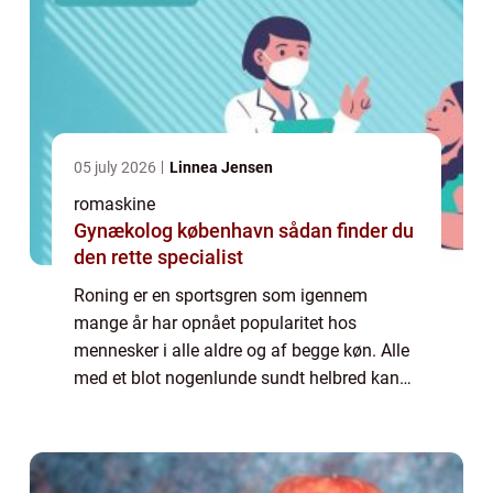
05 july 2026
Linnea Jensen
romaskine
Gynækolog københavn sådan finder du
den rette specialist
Roning er en sportsgren som igennem
mange år har opnået popularitet hos
mennesker i alle aldre og af begge køn. Alle
med et blot nogenlunde sundt helbred kan
have stor glæde af roning som på én og
samme tid udfordrer og styrker alle dele af
kroppen. ...