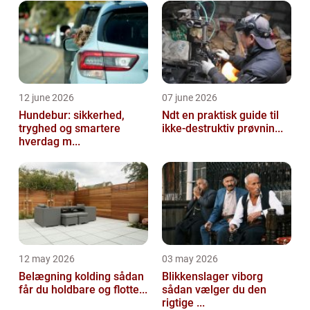
samme tid udfordrer og styrker alle dele af
kroppen. ...
12 june 2026
07 june 2026
Hundebur: sikkerhed,
Ndt en praktisk guide til
tryghed og smartere
ikke-destruktiv prøvnin...
hverdag m...
12 may 2026
03 may 2026
Belægning kolding sådan
Blikkenslager viborg
får du holdbare og flotte...
sådan vælger du den
rigtige ...