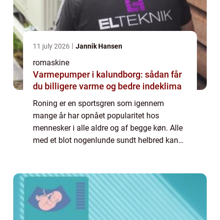
11 july 2026
Jannik Hansen
romaskine
Varmepumper i kalundborg: sådan får
du billigere varme og bedre indeklima
Roning er en sportsgren som igennem
mange år har opnået popularitet hos
mennesker i alle aldre og af begge køn. Alle
med et blot nogenlunde sundt helbred kan
have stor glæde af roning som på én og
samme tid udfordrer og styrker alle dele af
kroppen. ...