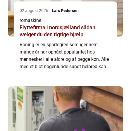
02 august 2026
Lars Pedersen
romaskine
Flyttefirma i nordsjælland sådan
vælger du den rigtige hjælp
Roning er en sportsgren som igennem
mange år har opnået popularitet hos
mennesker i alle aldre og af begge køn. Alle
med et blot nogenlunde sundt helbred kan
have stor glæde af roning som på én og
samme tid udfordrer og styrker alle dele af
kroppen. ...