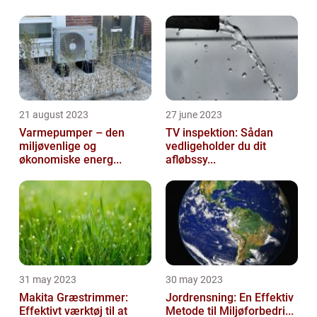
21 august 2023
27 june 2023
Varmepumper – den
TV inspektion: Sådan
miljøvenlige og
vedligeholder du dit
økonomiske energ...
afløbssy...
31 may 2023
30 may 2023
Makita Græstrimmer:
Jordrensning: En Effektiv
Effektivt værktøj til at
Metode til Miljøforbedri...