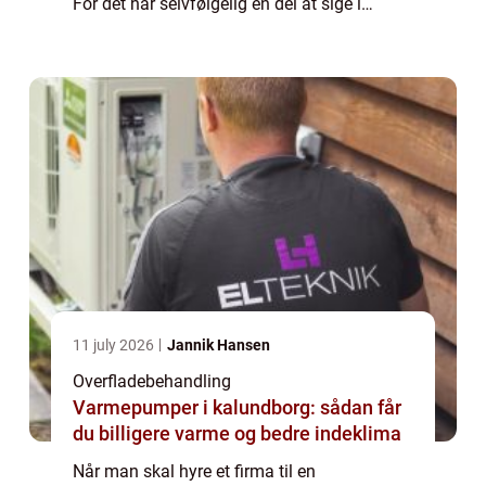
For det har selvfølgelig en del at sige i
forhold til det resultat, som man ender ud
med. Spørgsmålet er naturligvis bare, hvad
du s...
11 july 2026
Jannik Hansen
Overfladebehandling
Varmepumper i kalundborg: sådan får
du billigere varme og bedre indeklima
Når man skal hyre et firma til en