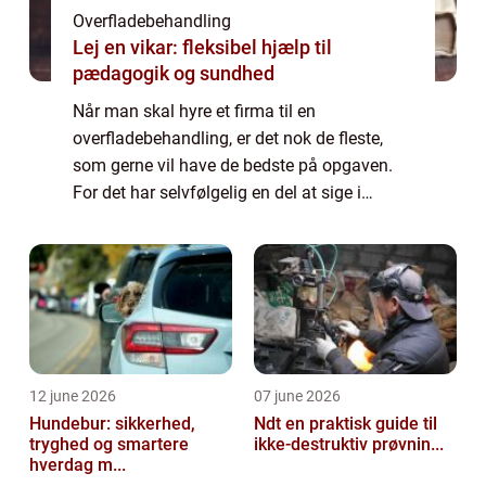
Overfladebehandling
Lej en vikar: fleksibel hjælp til
pædagogik og sundhed
Når man skal hyre et firma til en
overfladebehandling, er det nok de fleste,
som gerne vil have de bedste på opgaven.
For det har selvfølgelig en del at sige i
forhold til det resultat, som man ender ud
med. Spørgsmålet er naturligvis bare, hvad
du s...
12 june 2026
07 june 2026
Hundebur: sikkerhed,
Ndt en praktisk guide til
tryghed og smartere
ikke-destruktiv prøvnin...
hverdag m...