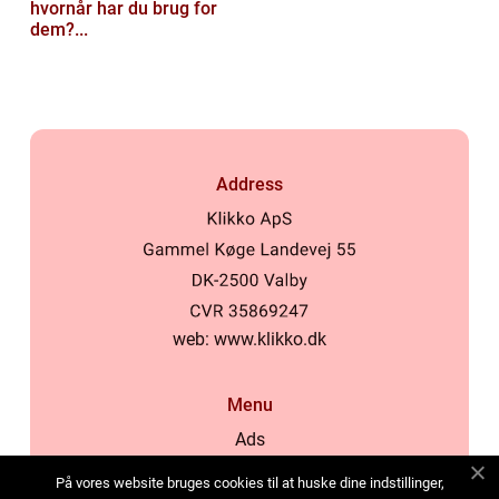
hvornår har du brug for
dem?...
Address
web:
www.klikko.dk
Menu
Ads
About Us
På vores website bruges cookies til at huske dine indstillinger,