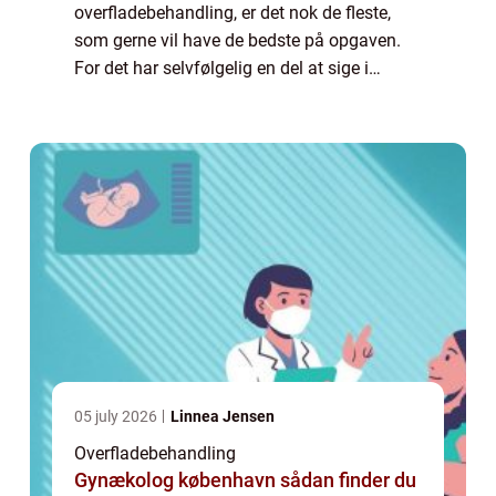
overfladebehandling, er det nok de fleste,
som gerne vil have de bedste på opgaven.
For det har selvfølgelig en del at sige i
forhold til det resultat, som man ender ud
med. Spørgsmålet er naturligvis bare, hvad
du s...
05 july 2026
Linnea Jensen
Overfladebehandling
Gynækolog københavn sådan finder du