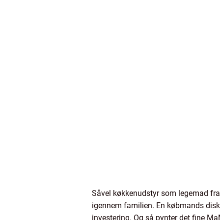
Såvel køkkenudstyr som legemad fra 
igennem familien. En købmands disk 
investering. Og så pynter det fine M