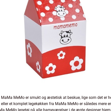
MaMa MeMo er smukt og æstetisk at beskue, lige som det er ho
eller et komplet legekøkken fra MaMa MeMo er således mere end
aMa MeMo legetøj på alle barneværelser i de ægte designer hjem