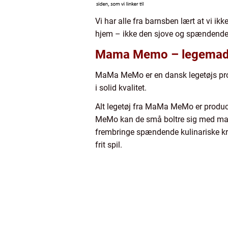
Vi har alle fra barnsben lært at vi 
hjem – ikke den sjove og spændende l
Mama Memo – legemad o
MaMa MeMo er en dansk legetøjs produ
i solid kvalitet.
Alt legetøj fra MaMa MeMo er produc
MeMo kan de små boltre sig med madl
frembringe spændende kulinariske kre
frit spil.