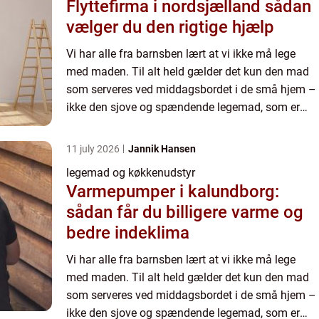
Flyttefirma i nordsjælland sådan
vælger du den rigtige hjælp
Vi har alle fra barnsben lært at vi ikke må lege
med maden. Til alt held gælder det kun den mad
som serveres ved middagsbordet i de små hjem –
ikke den sjove og spændende legemad, som er
designet til dette formål. Mama Memo – legemad
og køkkenudstyr ...
11 july 2026
Jannik Hansen
legemad og køkkenudstyr
Varmepumper i kalundborg:
sådan får du billigere varme og
bedre indeklima
Vi har alle fra barnsben lært at vi ikke må lege
med maden. Til alt held gælder det kun den mad
som serveres ved middagsbordet i de små hjem –
ikke den sjove og spændende legemad, som er