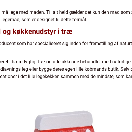
ikke må lege med maden. Til alt held gælder det kun den mad so
egemad, som er designet til dette formål.
g køkkenudstyr i træ
cent som har specialiseret sig inden for fremstilling af natur
eret i bæredygtigt træ og udelukkende behandlet med naturlige 
avnings leg eller bygge deres egen lille købmands butik. Selv
ationer i det lille legekøkken sammen med de mindste, som kan 