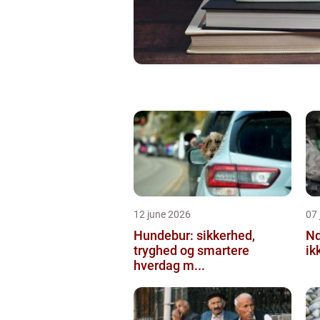
12 june 2026
07 
Hundebur: sikkerhed,
Ndt en praktisk
tryghed og smartere
ik
hverdag m...