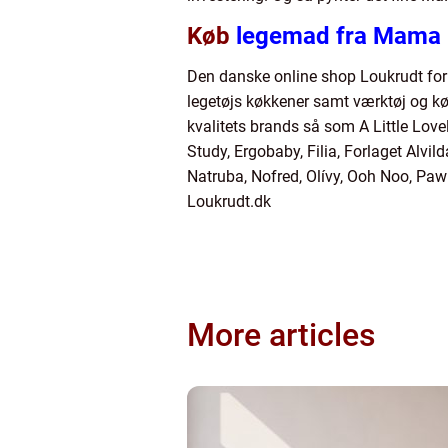
Køb
legemad fra Mam
Den danske online shop Loukrudt fo
legetøjs køkkener samt værktøj og
kvalitets brands så som A Little Love
Study, Ergobaby, Filia, Forlaget Alvi
Natruba, Nofred, Olívy, Ooh Noo, Pa
Loukrudt.dk
More articles