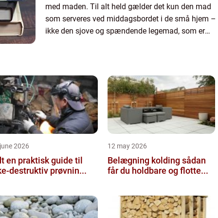
med maden. Til alt held gælder det kun den mad
som serveres ved middagsbordet i de små hjem –
ikke den sjove og spændende legemad, som er
designet til dette formål. Mama Memo – legemad
og køkkenudstyr ...
june 2026
12 may 2026
 guide til
Belægning kolding sådan
ke-destruktiv prøvnin...
får du holdbare og flotte...