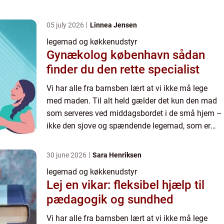
designet til dette formål. Mama Memo – legemad
og køkkenudstyr ...
05 july 2026
Linnea Jensen
legemad og køkkenudstyr
Gynækolog københavn sådan
finder du den rette specialist
Vi har alle fra barnsben lært at vi ikke må lege
med maden. Til alt held gælder det kun den mad
som serveres ved middagsbordet i de små hjem –
ikke den sjove og spændende legemad, som er
designet til dette formål. Mama Memo – legemad
og køkkenudstyr ...
30 june 2026
Sara Henriksen
legemad og køkkenudstyr
Lej en vikar: fleksibel hjælp til
pædagogik og sundhed
Vi har alle fra barnsben lært at vi ikke må lege