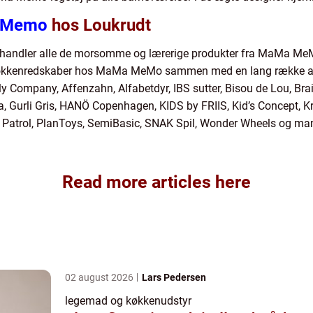
a Memo
hos Loukrudt
rhandler alle de morsomme og lærerige produkter fra MaMa MeM
 køkkenredskaber hos MaMa MeMo sammen med en lang række an
ly Company, Affenzahn, Alfabetdyr, IBS sutter, Bisou de Lou, Bra
lda, Gurli Gris, HANÖ Copenhagen, KIDS by FRIIS, Kid’s Concept, 
w Patrol, PlanToys, SemiBasic, SNAK Spil, Wonder Wheels og ma
Read more articles here
02 august 2026
Lars Pedersen
legemad og køkkenudstyr