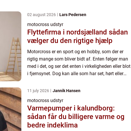
02 august 2026
Lars Pedersen
motocross udstyr
Flyttefirma i nordsjælland sådan
vælger du den rigtige hjælp
Motorcross er en sport og en hobby, som der er
rigtig mange som bliver bidt af. Enten følger man
med i det, og ser det enten i virkeligheden eller blot
i fjernsynet. Dog kan alle som har set, hørt eller
læst om det alle skrive under på, at det er en ...
11 july 2026
Jannik Hansen
motocross udstyr
Varmepumper i kalundborg:
sådan får du billigere varme og
bedre indeklima