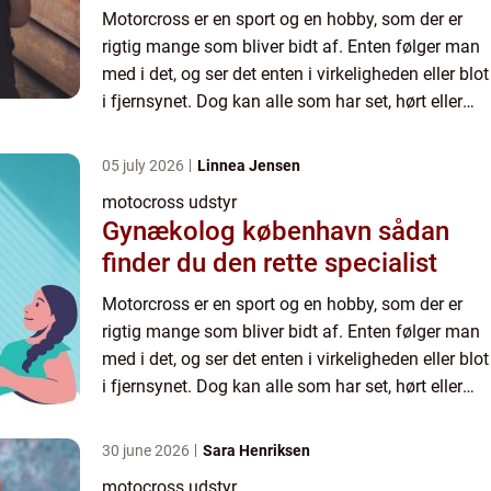
Motorcross er en sport og en hobby, som der er
rigtig mange som bliver bidt af. Enten følger man
med i det, og ser det enten i virkeligheden eller blot
i fjernsynet. Dog kan alle som har set, hørt eller
læst om det alle skrive under på, at det er en ...
05 july 2026
Linnea Jensen
motocross udstyr
Gynækolog københavn sådan
finder du den rette specialist
Motorcross er en sport og en hobby, som der er
rigtig mange som bliver bidt af. Enten følger man
med i det, og ser det enten i virkeligheden eller blot
i fjernsynet. Dog kan alle som har set, hørt eller
læst om det alle skrive under på, at det er en ...
30 june 2026
Sara Henriksen
motocross udstyr