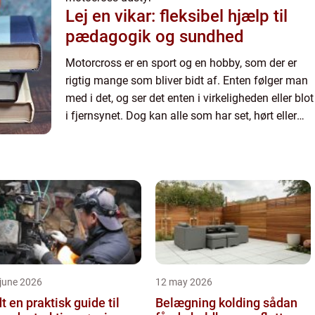
Lej en vikar: fleksibel hjælp til
pædagogik og sundhed
Motorcross er en sport og en hobby, som der er
rigtig mange som bliver bidt af. Enten følger man
med i det, og ser det enten i virkeligheden eller blot
i fjernsynet. Dog kan alle som har set, hørt eller
læst om det alle skrive under på, at det er en ...
june 2026
12 may 2026
 guide til
Belægning kolding sådan