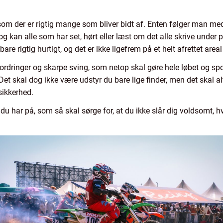
om der er rigtig mange som bliver bidt af. Enten følger man med i
Dog kan alle som har set, hørt eller læst om det alle skrive under p
are rigtig hurtigt, og det er ikke ligefrem på et helt afrettet are
rdringer og skarpe sving, som netop skal gøre hele løbet og spo
. Det skal dog ikke være udstyr du bare lige finder, men det skal 
 sikkerhed.
 du har på, som så skal sørge for, at du ikke slår dig voldsomt, h