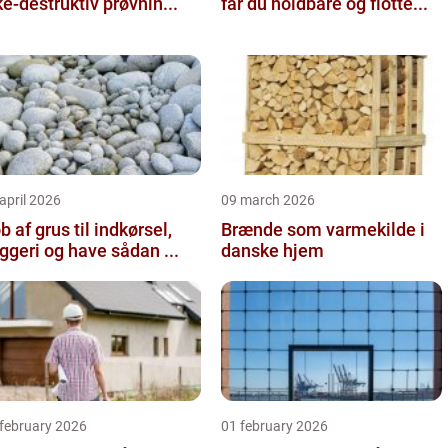
ke-destruktiv prøvnin...
får du holdbare og flotte...
april 2026
09 march 2026
b af grus til indkørsel,
Brænde som varmekilde i
byggeri og have sådan ...
danske hjem
 february 2026
01 february 2026