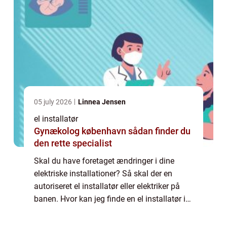
05 july 2026
Linnea Jensen
el installatør
Gynækolog københavn sådan finder du
den rette specialist
Skal du have foretaget ændringer i dine
elektriske installationer? Så skal der en
autoriseret el installatør eller elektriker på
banen. Hvor kan jeg finde en el installatør i
Smørum? Er du bosiddende i
Storkøbenhavn, og har du brug for hjælp til