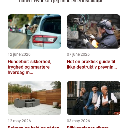
banen. Hvor kan jeg finde en el installatør i
Smørum? Er du bosiddende i
Storkøbenhavn, og har du brug for hjælp til
dine...
12 june 2026
07 june 2026
Hundebur: sikkerhed,
Ndt en praktisk guide til
tryghed og smartere
ikke-destruktiv prøvnin...
hverdag m...
12 may 2026
03 may 2026