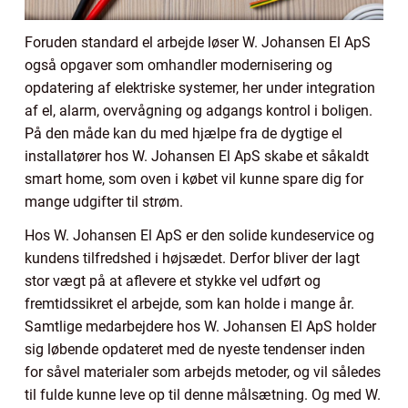
Foruden standard el arbejde løser W. Johansen El ApS
også opgaver som omhandler modernisering og
opdatering af elektriske systemer, her under integration
af el, alarm, overvågning og adgangs kontrol i boligen.
På den måde kan du med hjælpe fra de dygtige el
installatører hos W. Johansen El ApS skabe et såkaldt
smart home, som oven i købet vil kunne spare dig for
mange udgifter til strøm.
Hos W. Johansen El ApS er den solide kundeservice og
kundens tilfredshed i højsædet. Derfor bliver der lagt
stor vægt på at aflevere et stykke vel udført og
fremtidssikret el arbejde, som kan holde i mange år.
Samtlige medarbejdere hos W. Johansen El ApS holder
sig løbende opdateret med de nyeste tendenser inden
for såvel materialer som arbejds metoder, og vil således
til fulde kunne leve op til denne målsætning. Og med W.