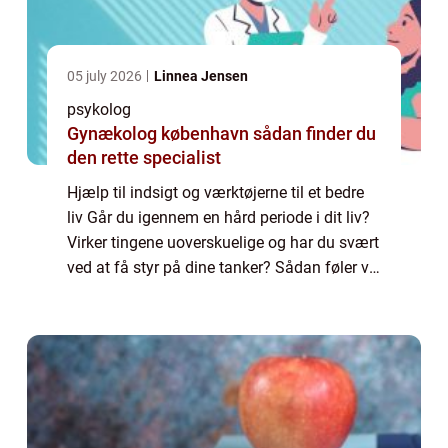
05 july 2026
Linnea Jensen
psykolog
Gynækolog københavn sådan finder du
den rette specialist
Hjælp til indsigt og værktøjerne til et bedre
liv Går du igennem en hård periode i dit liv?
Virker tingene uoverskuelige og har du svært
ved at få styr på dine tanker? Sådan føler vi
alle ind imellem og det er en del af livet. I
sådanne tider kan det...