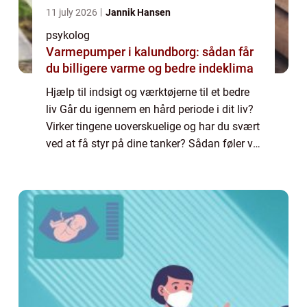
11 july 2026
Jannik Hansen
psykolog
Varmepumper i kalundborg: sådan får
du billigere varme og bedre indeklima
Hjælp til indsigt og værktøjerne til et bedre
liv Går du igennem en hård periode i dit liv?
Virker tingene uoverskuelige og har du svært
ved at få styr på dine tanker? Sådan føler vi
alle ind imellem og det er en del af livet. I
sådanne tider kan det...