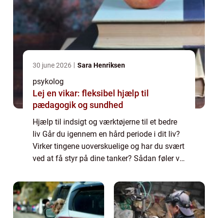
30 june 2026
Sara Henriksen
psykolog
Lej en vikar: fleksibel hjælp til
pædagogik og sundhed
Hjælp til indsigt og værktøjerne til et bedre
liv Går du igennem en hård periode i dit liv?
Virker tingene uoverskuelige og har du svært
ved at få styr på dine tanker? Sådan føler vi
alle ind imellem og det er en del af livet. I
sådanne tider kan det...