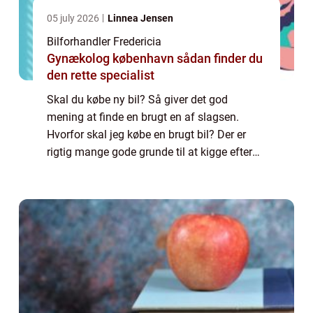
05 july 2026
Linnea Jensen
Bilforhandler Fredericia
Gynækolog københavn sådan finder du
den rette specialist
Skal du købe ny bil? Så giver det god
mening at finde en brugt en af slagsen.
Hvorfor skal jeg købe en brugt bil? Der er
rigtig mange gode grunde til at kigge efter
en brugt bil i stedet for en fabriksny model.
Først og fremmest er der prisen. Du kan...