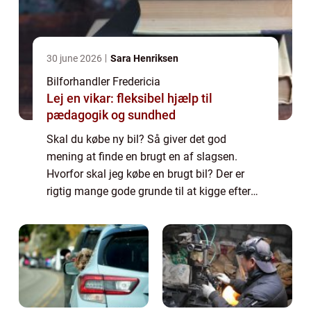
30 june 2026
Sara Henriksen
Bilforhandler Fredericia
Lej en vikar: fleksibel hjælp til
pædagogik og sundhed
Skal du købe ny bil? Så giver det god
mening at finde en brugt en af slagsen.
Hvorfor skal jeg købe en brugt bil? Der er
rigtig mange gode grunde til at kigge efter
en brugt bil i stedet for en fabriksny model.
Først og fremmest er der prisen. Du kan...