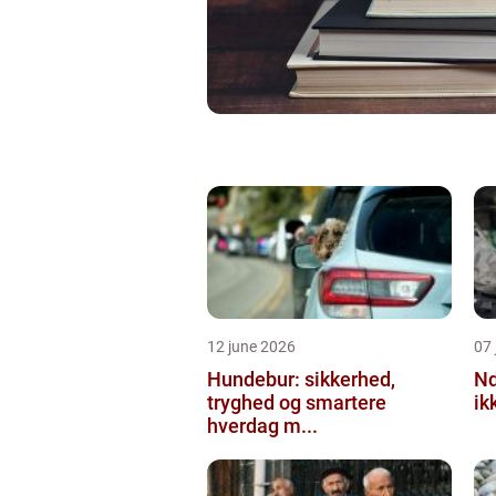
12 june 2026
07 
Hundebur: sikkerhed,
Ndt en praktisk
tryghed og smartere
ik
hverdag m...