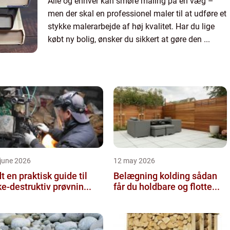
Alle og enhver kan smøre maling på en væg –
men der skal en professionel maler til at udføre et
stykke malerarbejde af høj kvalitet. Har du lige
købt ny bolig, ønsker du sikkert at gøre den ...
june 2026
12 may 2026
 guide til
Belægning kolding sådan
ke-destruktiv prøvnin...
får du holdbare og flotte...