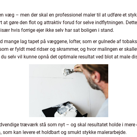
 væg – men der skal en professionel maler til at udføre et stykk
rt at gøre den flot og attraktiv forud for selve indflytningen. Det
sær hvis forrige ejer ikke selv har sat boligen i stand.
d mange lag tapet på væggene, lofter, som er gulnede af tobaks
som er fyldt med ridser og skrammer, og hvor malingen er skalle
at du selv vil kunne opnå det optimale resultat ved blot at male d
dvendige træværk stå som nyt – og skal resultatet holde i mere e
a, som kan levere et holdbart og smukt stykke malerarbejde.