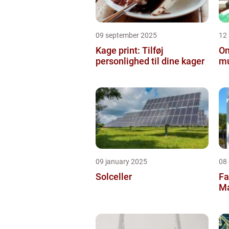
09 september 2025
12
Kage print: Tilføj
On
personlighed til dine kager
mu
09 january 2025
08
Solceller
Fa
Ma