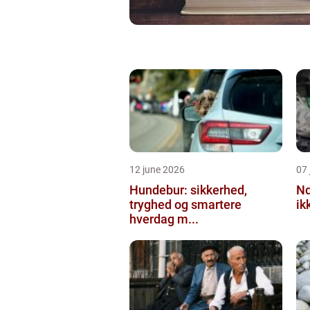
12 june 2026
07 
Hundebur: sikkerhed,
Ndt en praktisk
tryghed og smartere
ik
hverdag m...