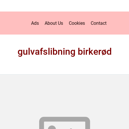
Ads
About Us
Cookies
Contact
gulvafslibning birkerød