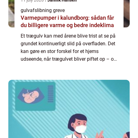
11 july 2026
Jannik Hansen
gulvafslibning greve
Varmepumper i kalundborg: sådan får
du billigere varme og bedre indeklima
Et trægulv kan med årene blive trist at se på
grundet kontinuerligt slid på overfladen. Det
kan gøre en stor forskel for et hjems
udseende, når trægulvet bliver piftet op – og
med en gulvafslibning kan...