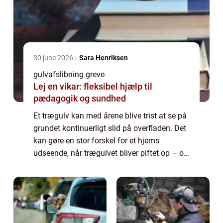
30 june 2026
Sara Henriksen
gulvafslibning greve
Lej en vikar: fleksibel hjælp til
pædagogik og sundhed
Et trægulv kan med årene blive trist at se på
grundet kontinuerligt slid på overfladen. Det
kan gøre en stor forskel for et hjems
udseende, når trægulvet bliver piftet op – og
med en gulvafslibning kan...