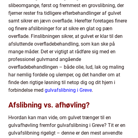
slibeomgange, først og fremmest en grovslibning, der
fjerner rester fra tidligere efterbehandlinger af gulvet
samt sikrer en jævn overflade. Herefter foretages finere
og finere afslibninger for at sikre en glat og pæn
overflade. Finslibningen sikrer, at gulvet er klar til den
afsluttende overfladebehandling, som kan ske på
mange måder. Det er vigtigt at rådføre sig med en
professionel gulvmand angående
overfladebehandlingen – både olie, lud, lak og maling
har nemlig fordele og ulemper, og det handler om at
finde den rigtige løsning til netop dig og dit hjem i
forbindelse med
gulvafslibning i Greve
.
Afslibning vs. afhøvling?
Hvordan kan man vide, om gulvet trænger til en
gulvafhøvling fremfor gulvafslibning i Greve? Tit er en
gulvafslibning rigeligt – denne er den mest anvendte