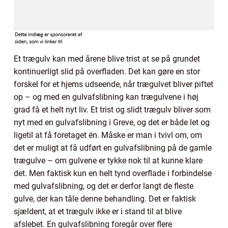
Et trægulv kan med årene blive trist at se på grundet
kontinuerligt slid på overfladen. Det kan gøre en stor
forskel for et hjems udseende, når trægulvet bliver piftet
op – og med en gulvafslibning kan trægulvene i høj
grad få et helt nyt liv. Et trist og slidt trægulv bliver som
nyt med en gulvafslibning i Greve, og det er både let og
ligetil at få foretaget én. Måske er man i tvivl om, om
det er muligt at få udført en gulvafslibning på de gamle
trægulve – om gulvene er tykke nok til at kunne klare
det. Men faktisk kun en helt tynd overflade i forbindelse
med gulvafslibning, og det er derfor langt de fleste
gulve, der kan tåle denne behandling. Det er faktisk
sjældent, at et trægulv ikke er i stand til at blive
afslebet. En gulvafslibning foregår over flere