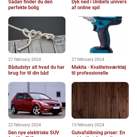
Sådan finder du den
Dyk ned i Unibets univers
perfekte bolig
af online spil
27 february 2024
27 february 2024
Bådudstyr alt hvad du har
Makita - Kvalitetsværktøj
brug for til din båd
til professionelle
22 february 2024
15 february 2024
Den nye elektriske SUV
Gulvafslibning priser: En