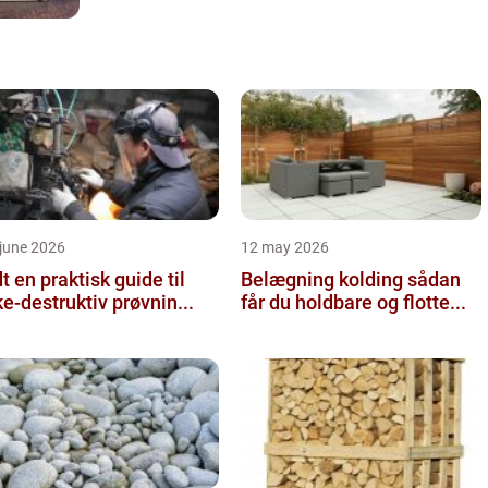
mærke efter, hvem man selv er i en ...
june 2026
12 may 2026
 guide til
Belægning kolding sådan
ke-destruktiv prøvnin...
får du holdbare og flotte...