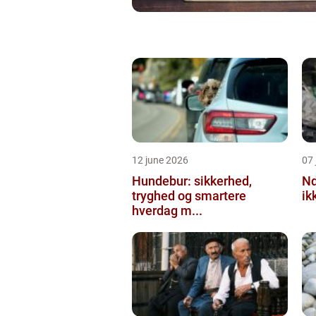
12 june 2026
07 
Hundebur: sikkerhed,
Ndt en praktisk
tryghed og smartere
ik
hverdag m...