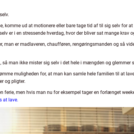
selv.
 komme ud at motionere eller bare tage tid af til sig selv for at s
v er i en stressende hverdag, hvor der bliver sat mange krav og r
r, man er madlaveren, chaufføren, rengøringsmanden og så vide
 så man ikke mister sig selv i det hele i mængden og glemmer si
me muligheden for, at man kan samle hele familien til at lave 
r og pligter.
 en ferie, men hvis man nu for eksempel tager en forlænget wee
s at lave.