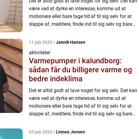
Det er altid godt at lave noget for sig selv. Det kan
være ved at dyrke en interesse, komme ud at
motionere eller bare tage tid af til sig selv for at
slappe af, meditere, finde ind til sig selv og bare
mærke efter, hvem man selv er i en ...
11 july 2026
Jannik Hansen
aktiviteter
Varmepumper i kalundborg:
sådan får du billigere varme og
bedre indeklima
Det er altid godt at lave noget for sig selv. Det kan
være ved at dyrke en interesse, komme ud at
motionere eller bare tage tid af til sig selv for at
slappe af, meditere, finde ind til sig selv og bare
mærke efter, hvem man selv er i en ...
05 july 2026
Linnea Jensen