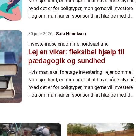
Nordsjælland, er man nødt til at have både styr på,
hvad det er for boligtyper, man gerne vil investere
i, og om man har en sponsor til at hjælpe med det
– hvis man...
30 june 2026
Sara Henriksen
investeringsejendomme nordsjælland
Lej en vikar: fleksibel hjælp til
pædagogik og sundhed
Hvis man skal foretage investering i ejendomme i
Nordsjælland, er man nødt til at have både styr på,
hvad det er for boligtyper, man gerne vil investere
i, og om man har en sponsor til at hjælpe med det
– hvis man...