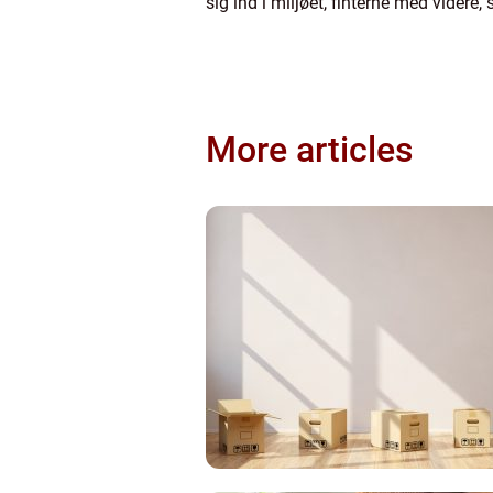
sig ind i miljøet, finterne med videre
More articles