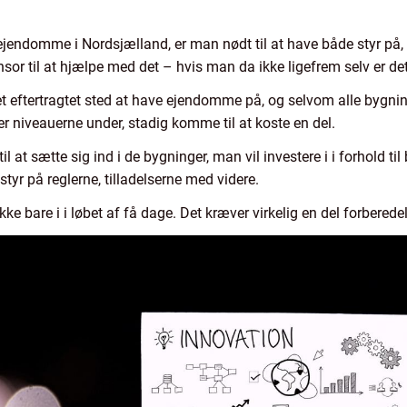
ejendomme i Nordsjælland, er man nødt til at have både styr på, 
sor til at hjælpe med det – hvis man da ikke ligefrem selv er det o
t eftertragtet sted at have ejendomme på, og selvom alle bygnin
er niveauerne under, stadig komme til at koste en del.
il at sætte sig ind i de bygninger, man vil investere i i forhold t
styr på reglerne, tilladelserne med videre.
ke bare i i løbet af få dage. Det kræver virkelig en del forberede