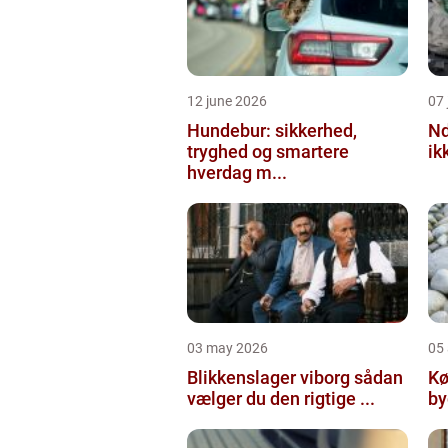
12 june 2026
07 
Hundebur: sikkerhed,
Ndt en praktisk
tryghed og smartere
ik
hverdag m...
03 may 2026
05 
Blikkenslager viborg sådan
Kø
vælger du den rigtige ...