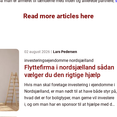
, så man er armeret til tænderne med viden og allierede partnere,
Read more articles here
02 august 2026
Lars Pedersen
investeringsejendomme nordsjælland
Flyttefirma i nordsjælland sådan
vælger du den rigtige hjælp
Hvis man skal foretage investering i ejendomme i
Nordsjælland, er man nødt til at have både styr på,
hvad det er for boligtyper, man gerne vil investere
i, og om man har en sponsor til at hjælpe med det
– hvis man...