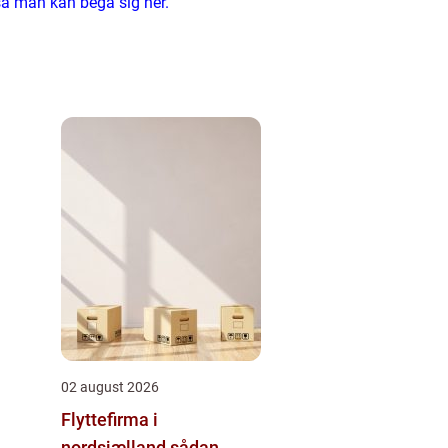
så man kan begå sig her.
02 august 2026
Flyttefirma i
nordsjælland sådan