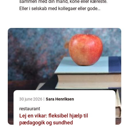
sammen med din mand, kone eller kæreste.
Eller i selskab med kollegaer eller gode
venner. Men så opstår det svære valg altid.
Hvor skal I tage hen for at spise? Skal ...
30 june 2026
Sara Henriksen
restaurant
Lej en vikar: fleksibel hjælp til
pædagogik og sundhed