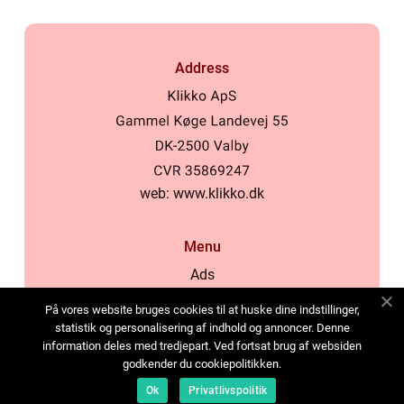
Address
web:
www.klikko.dk
Menu
Ads
About Us
På vores website bruges cookies til at huske dine indstillinger,
Cookies
statistik og personalisering af indhold og annoncer. Denne
information deles med tredjepart. Ved fortsat brug af websiden
Contact
godkender du cookiepolitikken.
Sitemap
Ok
Privatlivspolitik