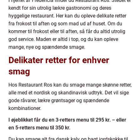
I hjertet af Fredericia finder du Restaurant Ros. Stedet er
kendt for sin utrolig lækre gastronomi og deres
hyggelige restaurant. Her kan du opleve delikate retter
fra frokost til aften og som mad ud af huset. Om du
kommer til frokost eller til aften, så får du altid utrolig
god service. Maden er altid i top, og du kan opleve
mange, nye og spændende smage.
Delikater retter for enhver
smag
Hos Restaurant Ros kan du smage mange skønne retter,
alle med et nordisk og skandinavisk udtryk. Det vil sige
gode råvarer, lækre grøntsager og spændende
kombinationer.
I øjeblikket får du en 3-retters menu til 295 kr. – eller
en 5-retters menu til 350 kr.
Du kan smage alt fra dansk kalv og bagt jordskokke til