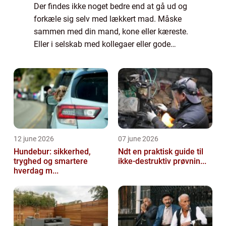
Der findes ikke noget bedre end at gå ud og
forkæle sig selv med lækkert mad. Måske
sammen med din mand, kone eller kæreste.
Eller i selskab med kollegaer eller gode
venner. Men så opstår det svære valg altid.
Hvor skal I tage hen for at spise? Skal ...
12 june 2026
07 june 2026
Hundebur: sikkerhed,
Ndt en praktisk guide til
tryghed og smartere
ikke-destruktiv prøvnin...
hverdag m...