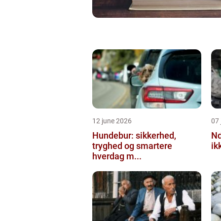
12 june 2026
07 
Hundebur: sikkerhed,
Ndt en praktisk
tryghed og smartere
ik
hverdag m...