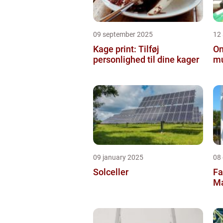
09 september 2025
12
Kage print: Tilføj
On
personlighed til dine kager
mu
09 january 2025
08
Solceller
Fa
Ma