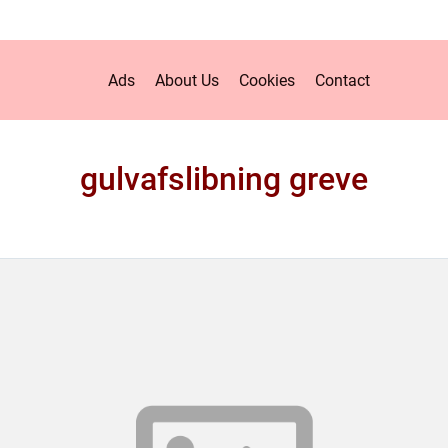
Ads
About Us
Cookies
Contact
gulvafslibning greve