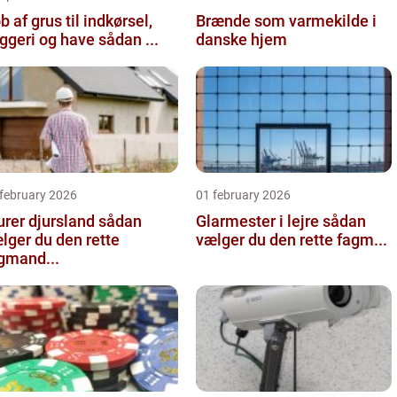
b af grus til indkørsel,
Brænde som varmekilde i
byggeri og have sådan ...
danske hjem
 february 2026
01 february 2026
er djursland sådan
Glarmester i lejre sådan
lger du den rette
vælger du den rette fagm...
gmand...