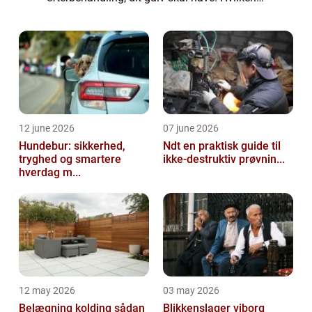
efterbehandling skal jeg vælge? De mest
popul&aeli...
12 june 2026
07 june 2026
Hundebur: sikkerhed,
Ndt en praktisk guide til
tryghed og smartere
ikke-destruktiv prøvnin...
hverdag m...
12 may 2026
03 may 2026
Belægning kolding sådan
Blikkenslager viborg