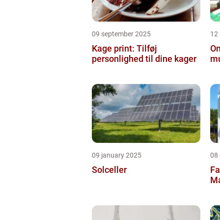
09 september 2025
12
Kage print: Tilføj
On
personlighed til dine kager
mu
09 january 2025
08
Solceller
Fa
Ma