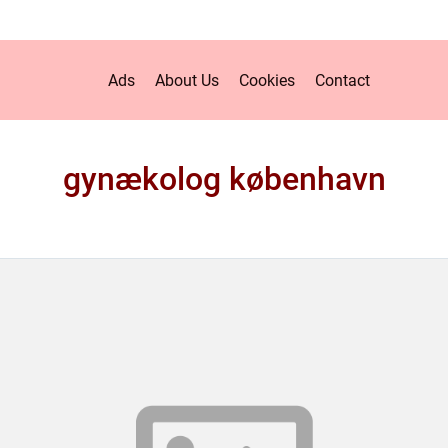
Ads
About Us
Cookies
Contact
gynækolog københavn