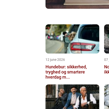
12 june 2026
07 
Hundebur: sikkerhed,
Ndt en praktisk
tryghed og smartere
ik
hverdag m...