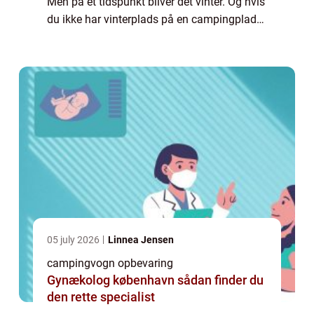
Men på et tidspunkt bliver det vinter. Og hvis
du ikke har vinterplads på en campingplads,
har du behov for at opbevare din
campingvogn et sted. Har du ikke plads til ...
05 july 2026
Linnea Jensen
campingvogn opbevaring
Gynækolog københavn sådan finder du
den rette specialist