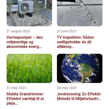
21 august 2023
27 june 2023
Varmepumper – den
TV inspektion: Sådan
miljøvenlige og
vedligeholder du dit
økonomiske energ...
afløbssy...
31 may 2023
30 may 2023
Makita Græstrimmer:
Jordrensning: En Effektiv
Effektivt værktøj til at
Metode til Miljøforbedri...
pleje...