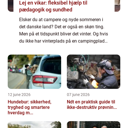
Lej en vikar: fleksibel hjælp til
pædagogik og sundhed
Elsker du at campere og nyde sommeren i
det danske land? Det er også en skøn ting.
Men på et tidspunkt bliver det vinter. Og hvis
du ikke har vinterplads på en campingplads,
har du behov for at opbevare din
campingvogn et sted. Har du ikke plads til ...
12 june 2026
07 june 2026
Hundebur: sikkerhed,
Ndt en praktisk guide til
tryghed og smartere
ikke-destruktiv prøvnin...
hverdag m...