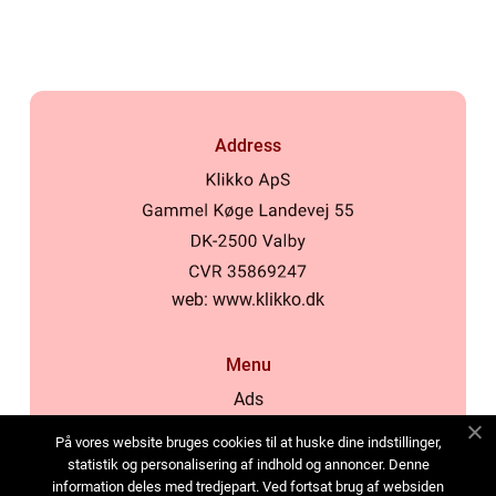
Address
web:
www.klikko.dk
Menu
Ads
About Us
På vores website bruges cookies til at huske dine indstillinger,
Cookies
statistik og personalisering af indhold og annoncer. Denne
information deles med tredjepart. Ved fortsat brug af websiden
Contact