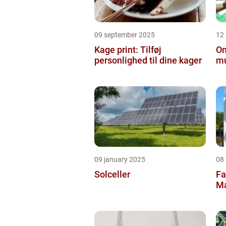
09 september 2025
12
Kage print: Tilføj
On
personlighed til dine kager
mu
09 january 2025
08
Solceller
Fa
Ma