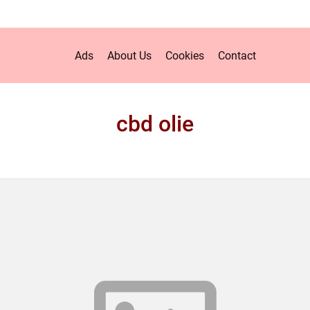
Ads
About Us
Cookies
Contact
cbd olie