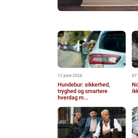
12 june 2026
07 
Hundebur: sikkerhed,
Ndt en praktisk
tryghed og smartere
ik
hverdag m...