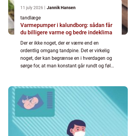
11 july 2026
Jannik Hansen
tandlæge
Varmepumper i kalundborg: sådan får
du billigere varme og bedre indeklima
Der er ikke noget, der er værre end en
ordentlig omgang tandpine. Det er virkelig
noget, der kan begrænse en i hverdagen og
sørge for, at man konstant går rundt og føler
sig hæmmet på grund af de gener og
generelle smerter, som fylder hele ens
hoved....