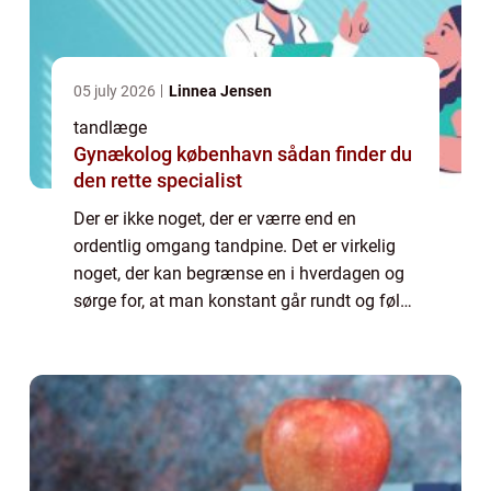
05 july 2026
Linnea Jensen
tandlæge
Gynækolog københavn sådan finder du
den rette specialist
Der er ikke noget, der er værre end en
ordentlig omgang tandpine. Det er virkelig
noget, der kan begrænse en i hverdagen og
sørge for, at man konstant går rundt og føler
sig hæmmet på grund af de gener og
generelle smerter, som fylder hele ens
hoved....