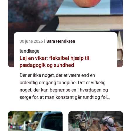
30 june 2026
Sara Henriksen
tandlæge
Lej en vikar: fleksibel hjælp til
pædagogik og sundhed
Der er ikke noget, der er værre end en
ordentlig omgang tandpine. Det er virkelig
noget, der kan begrænse en i hverdagen og
sørge for, at man konstant går rundt og føler
sig hæmmet på grund af de gener og
generelle smerter, som fylder hele ens
hoved....