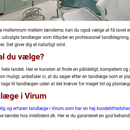
ore mellemrum mellem tænderne, kan du også vælge at få lavet en 
så udvalgte tandlæger som tilbyder en professionel tandblegning,
. Det giver dig et naturligt smil.
al du vælge?
 hele landet. Her er kunsten at finde en pålideligt, kompetent og 
m muligt, anbefaler vi, at du søger efter en tandlæge som er pla
et tage til tandlægen uden at det kræver for meget tid og planlæ
dlæge i Virum
elig og erfaren tandlæge i Virum som har en høj kundetilfredshe
ine tænder hos intellident.dk. Her er du garanteret en god behandli