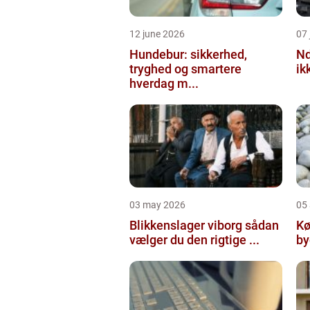
12 june 2026
07 
Hundebur: sikkerhed,
Ndt en praktisk
tryghed og smartere
ik
hverdag m...
03 may 2026
05 
Blikkenslager viborg sådan
Kø
vælger du den rigtige ...