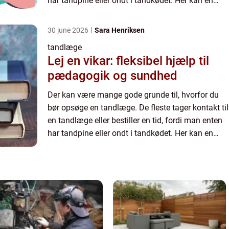
har tandpine eller ondt i tandkødet. Her kan en
tandlæge behandle din tandpine allerede samme
dag. ...
30 june 2026
Sara Henriksen
tandlæge
Lej en vikar: fleksibel hjælp til
pædagogik og sundhed
Der kan være mange gode grunde til, hvorfor du
bør opsøge en tandlæge. De fleste tager kontakt til
en tandlæge eller bestiller en tid, fordi man enten
har tandpine eller ondt i tandkødet. Her kan en
tandlæge behandle din tandpine allerede samme
dag. ...