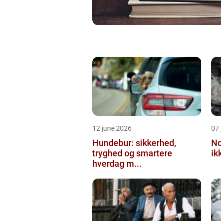
12 june 2026
07 
Hundebur: sikkerhed,
Ndt en praktisk
tryghed og smartere
ik
hverdag m...